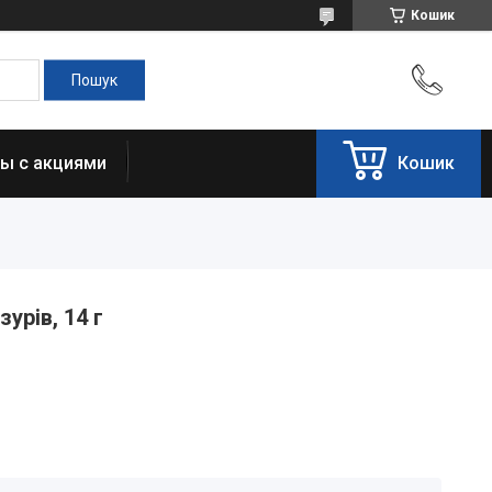
Кошик
ы с акциями
Кошик
урів, 14 г