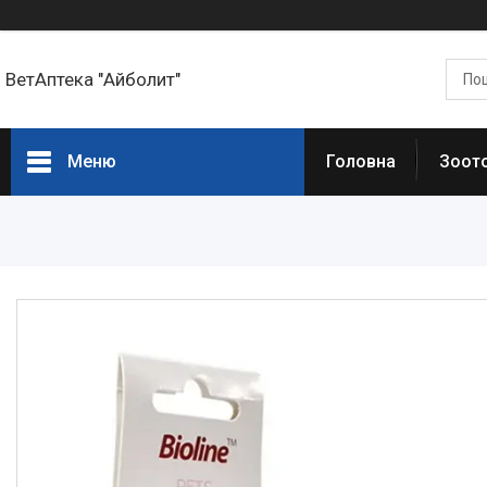
ВетАптека "Айболит"
Меню
Головна
Зоот
Головна сторінка
Зоотовари