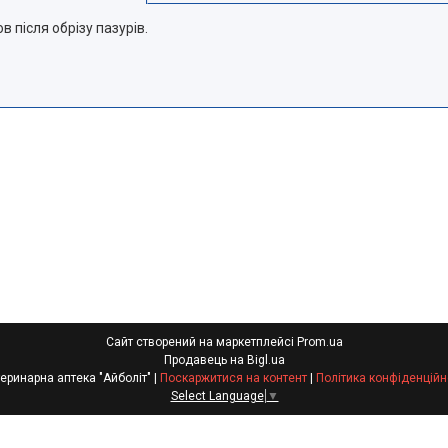
 після обрізу пазурів.
Сайт створений на маркетплейсі
Prom.ua
Продавець на Bigl.ua
Ветеринарна аптека "Айболіт" |
Поскаржитися на контент
|
Політика конфіденційн
Select Language
▼