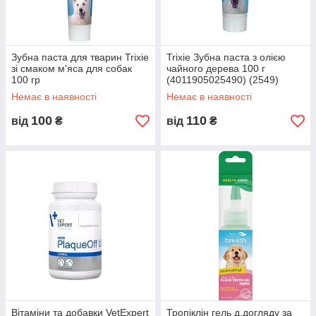
Зубна паста для тварин Trixie
Trixie Зубна паста з олією
зі смаком м'яса для собак
чайного дерева 100 г
100 гр
(4011905025490) (2549)
Немає в наявності
Немає в наявності
100
110
від
₴
від
₴
Вітаміни та добавки VetExpert
Тропіклін гель д.догляду за