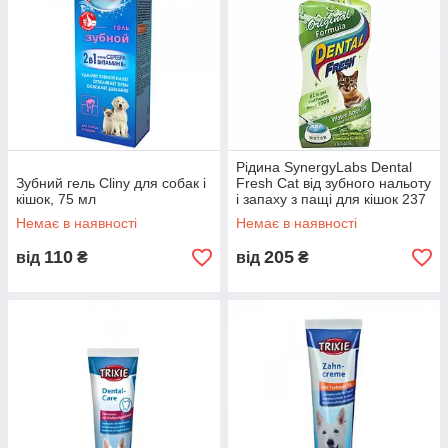
Рідина SynergyLabs Dental
Зубний гель Cliny для собак і
Fresh Cat від зубного нальоту
кішок, 75 мл
і запаху з пащі для кішок 237
мл
Немає в наявності
Немає в наявності
110
205
від
₴
від
₴