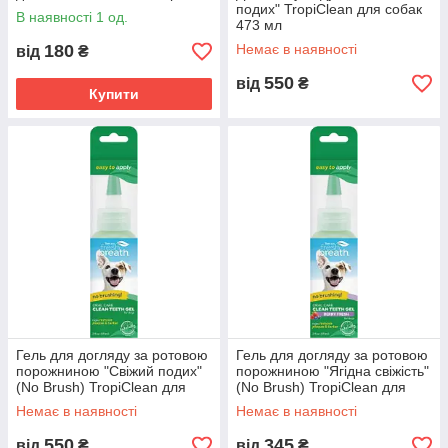
подих" TropiClean для собак
В наявності 1 од.
473 мл
180
Немає в наявності
від
₴
550
від
₴
Купити
Гель для догляду за ротовою
Гель для догляду за ротовою
порожниною "Свіжий подих"
порожниною "Ягідна свіжість"
(No Brush) TropiClean для
(No Brush) TropiClean для
собак 59 мл
собак 59 мл
Немає в наявності
Немає в наявності
550
345
від
₴
від
₴