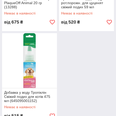
PlaqueOff Animal 20 гр
рот.порожн. для цуценят
(13288)
свіжий подих 59 мл
(645095001954)
Немає в наявності
Немає в наявності
675
520
від
₴
від
₴
Добавка у воду Тропіклін
Свіжий подих для котів 475
мл (645095001152)
Немає в наявності
515
від
₴