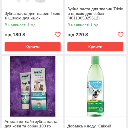
Зубна паста для тварин Trixie
Зубна паста для тварин Trixie
із щіткою для собак
зі щіткою для кішок
(4011905025612)
В наявності 1 од.
В наявності 1 од.
180
220
від
₴
від
₴
Купити
Купити
Анімал ветлайн зубна паста
для котів та собак 100 гр
Добавка у воду "Свіжий