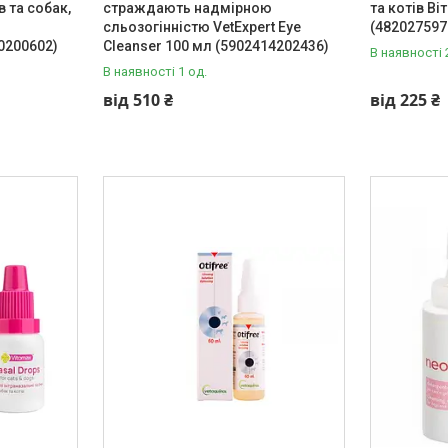
в та собак,
страждають надмірною
та котів В
сльозогінністю VetExpert Eye
(482027597
0200602)
Cleanser 100 мл (5902414202436)
В наявності 
В наявності 1 од.
від 510 ₴
від 225 ₴