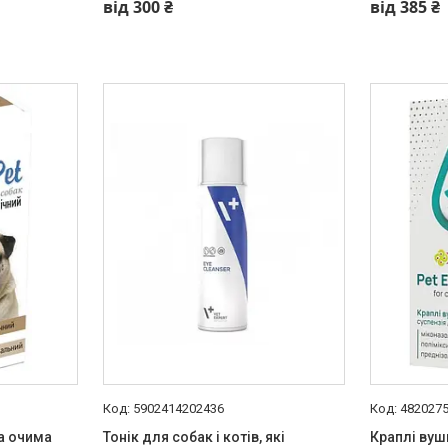
від 300 ₴
від 385 ₴
5902414202436
482027
а очима
Тонік для собак і котів, які
Краплі вуш