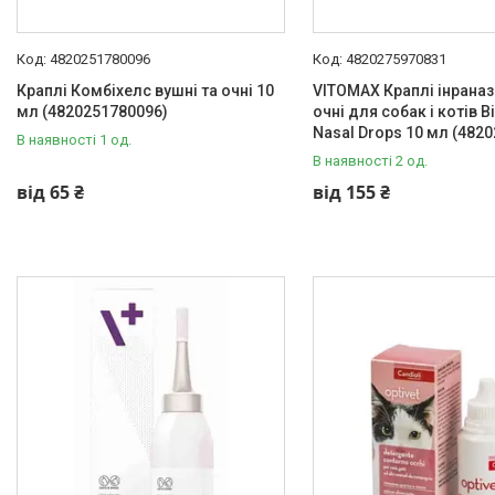
4820251780096
4820275970831
Краплі Комбіхелс вушні та очні 10
VITOMAX Краплі інраназ
мл (4820251780096)
очні для собак і котів 
Nasal Drops 10 мл (482
В наявності 1 од.
В наявності 2 од.
від 65 ₴
від 155 ₴