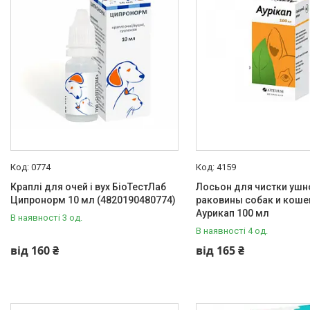
Головна сторінка
Зоотовари
0774
4159
Краплі для очей і вух БіоТестЛаб
Лосьон для чистки ушн
Ципронорм 10 мл (4820190480774)
раковины собак и кошек
Аурикап 100 мл
В наявності 3 од.
В наявності 4 од.
від 160 ₴
від 165 ₴