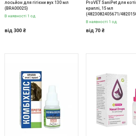
лосьйон для гігієни вух 130 мл
ProVET SaniPet для коті
(BRA00025)
краплі, 15 мл
(4823082405671/482015
В наявності 1 од.
В наявності 1 од.
від 300 ₴
від 70 ₴