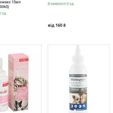
ітомакс 15мл
В наявності 2 од.
0060)
2 од.
від 160 ₴