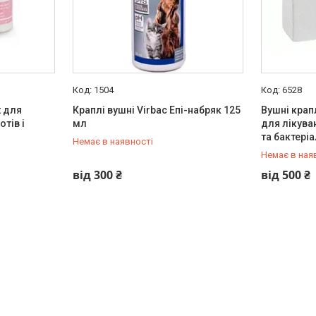
1504
6528
t для
Краплі вушні Virbac Епі-набряк 125
Вушні крап
тів і
мл
для лікува
та бактері
Немає в наявності
Немає в ная
+380 (93) 384-27-90
+380 (93) 
від 300 ₴
від 500 ₴