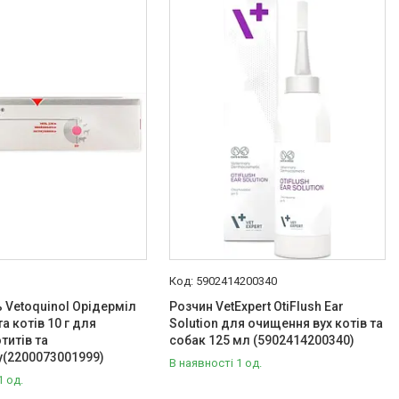
5902414200340
 Vetoquinol Орідерміл
Розчин VetExpert OtiFlush Ear
а котів 10 г для
Solution для очищення вух котів та
титів та
собак 125 мл (5902414200340)
у(2200073001999)
В наявності 1 од.
1 од.