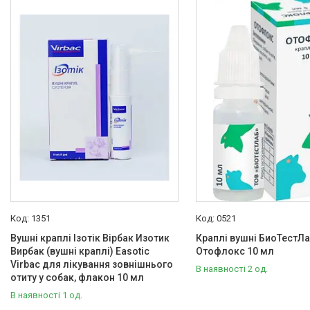
1351
0521
Вушні краплі Ізотік Вірбак Изотик
Краплі вушні БиоТестЛ
Вирбак (вушні краплі) Easotic
Отофлокс 10 мл
Virbac для лікування зовнішнього
В наявності 2 од.
отиту у собак, флакон 10 мл
В наявності 1 од.