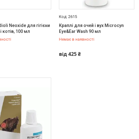
2615
ioli Neoxide для гігієни
Краплі для очей і вух Microcyn
 і котів, 100 мл
Eye&Ear Wash 90 мл
вності
Немає в наявності
384-27-90
+380 (93) 384-27-90
від 425 ₴