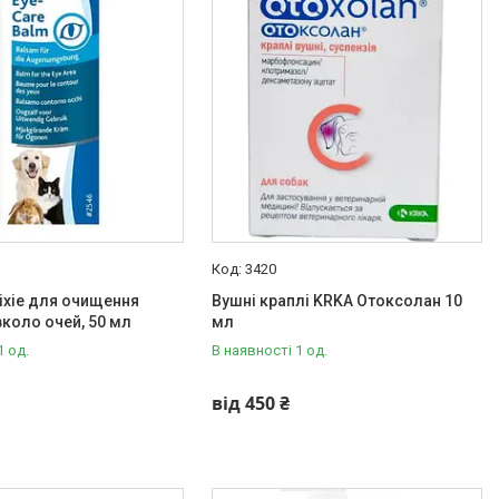
3420
ixie для очищення
Вушні краплі KRKA Отоксолан 10
вколо очей, 50 мл
мл
1 од.
В наявності 1 од.
від 450 ₴