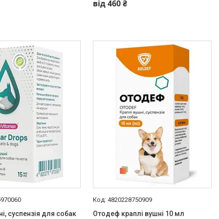
від 460 ₴
5970060
4820228750909
ні, суспензія для собак
Отодеф краплі вушні 10 мл