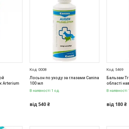
0008
5469
ой
Лосьон по уходу за глазами Canina
Бальзам Tr
 Arterium
100 мл
області на
В наявності 1 од.
В наявності 
від 540 ₴
від 180 ₴