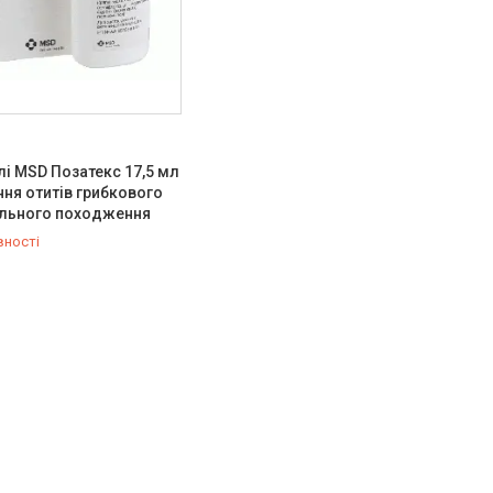
лі MSD Позатекс 17,5 мл
ння отитів грибкового
ального походження
вності
384-27-90