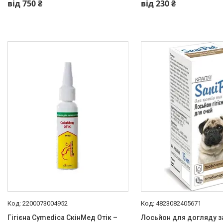
від 750 ₴
від 230 ₴
2200073004952
4823082405671
Гігієна Cymedica СкінМед Отік –
Лосьйон для догляду з