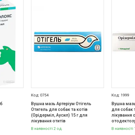
0754
1999
аб
Вушна мазь Артеріум Отігель
Вушна мазь
Отигель для собак та котів
для собак т
(Орідерміл, Аусил) 15 г для
лікування о
лікування отитів
отодектоз
В наявності 2 од.
В наявності 