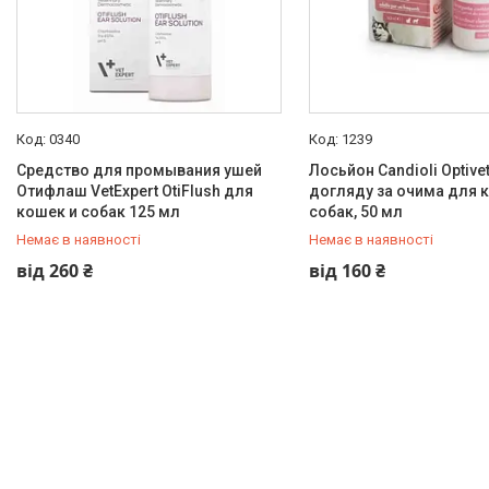
0340
1239
Средство для промывания ушей
Лосьйон Candioli Optive
Отифлаш VetExpert OtiFlush для
догляду за очима для ко
кошек и собак 125 мл
собак, 50 мл
Немає в наявності
Немає в наявності
+380 (93) 384-27-90
+380 (93) 384-27-90
від 260 ₴
від 160 ₴