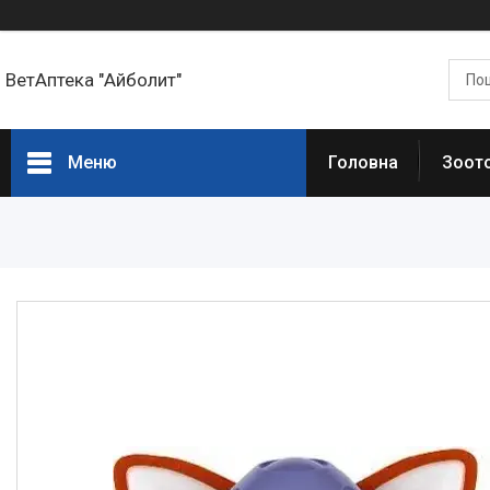
ВетАптека "Айболит"
Меню
Головна
Зоот
Головна сторінка
Зоотовари