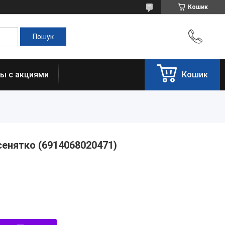
Кошик
ы с акциями
Кошик
сенятко (6914068020471)