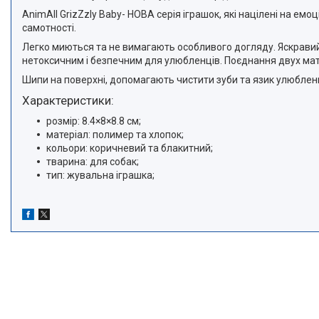
AnimAll GrizZzly Baby- НОВА серія іграшок, які націлені на ем
самотності.
Легко миються та не вимагають особливого догляду. Яскравий 
нетоксичним і безпечним для улюбленців. Поєднання двух мате
Шипи на поверхні, допомагають чистити зуби та язик улюблен
Характеристики:
розмір: 8.4×8×8.8 см;
матеріал: полимер та хлопок;
кольори: коричневий та блакитний;
тварина: для собак;
тип: жувальна іграшка;