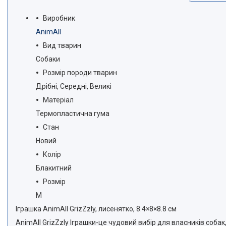
Виробник
AnimAll
Вид тварин
Собаки
Розмір породи тварин
Дрібні, Середні, Великі
Матеріал
Термопластична гума
Стан
Новий
Колір
Блакитний
Розмір
M
Іграшка AnimAll GrizZzly, лисенятко, 8.4×8×8.8 см
AnimAll GrizZzly Іграшки-це чудовий вибір для власників собак