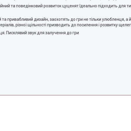
оційний та поведінковий розвиток цуценят.Ідеально підходить для ти
та привабливий дизайн, заохотять до гри не тільки улюбленця, а й 
ріалів, різної щільності призводить до посилення і розвитку щелеп
ця. Писклявий звук для залучення до гри