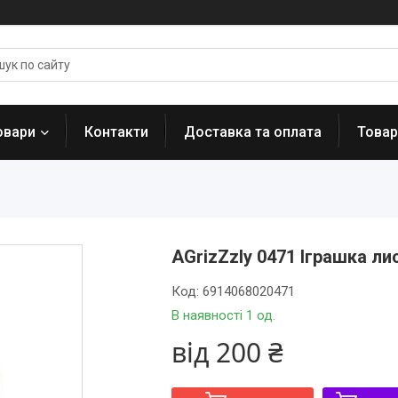
овари
Контакти
Доставка та оплата
Товар
AGrizZzly 0471 Іграшка ли
Код:
6914068020471
В наявності 1 од.
від
200 ₴