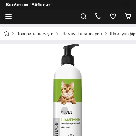
ВетАптека "Айболит"
Товари та послуги
Шампуні для тварин
Шампуні фірми