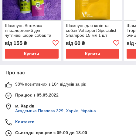
Шампунь Вітомакс
Шампунь для котів та
Шамп
гіпоалергений для
собак VetExpert Specialist
Trop
чутливоі шкіри собак та
Shampoo 15 мл 1 шт
очищ
котів 150 мл
(5902414201224)
коті
155
60
від
₴
від
₴
від
Купити
Купити
Про нас
98% позитивних з 104 відгуків за рік
Працює з 05.05.2022
м. Харків
Академика Павлова 329, Харків, Україна
Контакти
Сьогодні працює з 09:00 до 18:00