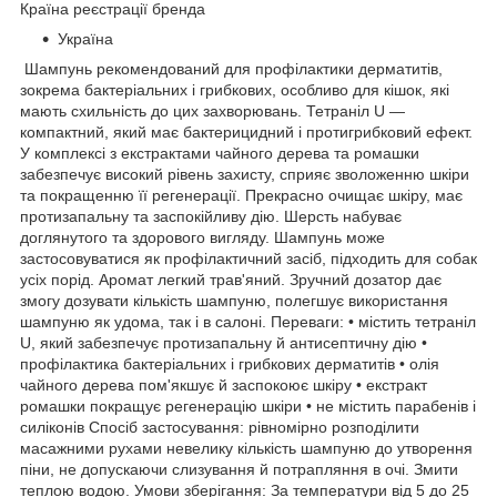
Країна реєстрації бренда
Україна
Шампунь рекомендований для профілактики дерматитів,
зокрема бактеріальних і грибкових, особливо для кішок, які
мають схильність до цих захворювань. Тетраніл U —
компактний, який має бактерицидний і протигрибковий ефект.
У комплексі з екстрактами чайного дерева та ромашки
забезпечує високий рівень захисту, сприяє зволоженню шкіри
та покращенню її регенерації. Прекрасно очищає шкіру, має
протизапальну та заспокійливу дію. Шерсть набуває
доглянутого та здорового вигляду. Шампунь може
застосовуватися як профілактичний засіб, підходить для собак
усіх порід. Аромат легкий трав'яний. Зручний дозатор дає
змогу дозувати кількість шампуню, полегшує використання
шампуню як удома, так і в салоні. Переваги: • містить тетраніл
U, який забезпечує протизапальну й антисептичну дію •
профілактика бактеріальних і грибкових дерматитів • олія
чайного дерева пом'якшує й заспокоює шкіру • екстракт
ромашки покращує регенерацію шкіри • не містить парабенів і
силіконів Спосіб застосування: рівномірно розподілити
масажними рухами невелику кількість шампуню до утворення
піни, не допускаючи слизування й потрапляння в очі. Змити
теплою водою. Умови зберігання: За температури від 5 до 25