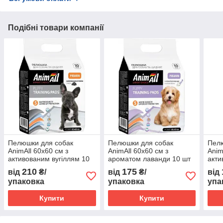
Подібні товари компанії
Пелюшки для собак
Пелюшки для собак
Пел
AnimAll 60х60 см з
AnimAll 60х60 см з
Anim
активованим вугіллям 10
ароматом лаванди 10 шт
акти
шт
шт
210
175
від
₴/
від
₴/
від
упаковка
упаковка
упа
Купити
Купити