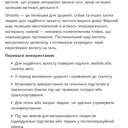
вугілля, що усуває неприємні запахи сечі, крові та інших
залишків життєвої діяльності.
Smartis — це пелюшки для цуценят, собак та інших хатніх
тварин для надійного захисту чистоти вашого дому! Верхній
шар пелюшки виготовлений із м'якого гіпоалергенного
матеріалу, нижній — нековзна поліетиленова плівка, що
перешкоджає протіканню. Поглинальний шар містить
високоякісну целюлозу з полімером усередині, який
перетворює вологу на гель.
Переваги використання:
Для надійного захисту поверхні підлоги, меблів або
салону авто.
У період виховання цуценят і привчання до туалету.
Можливість використання як гігієнічної підстилки в
переносних боксах під час тривалих поїздок або
транспортування.
Для літніх або хворих тварин, не здатних утримувати
сечовипускання.
Під час візитів для ветеринарного лікаря як
індивідуальні підстилки або тварин у післяопераційний
період.