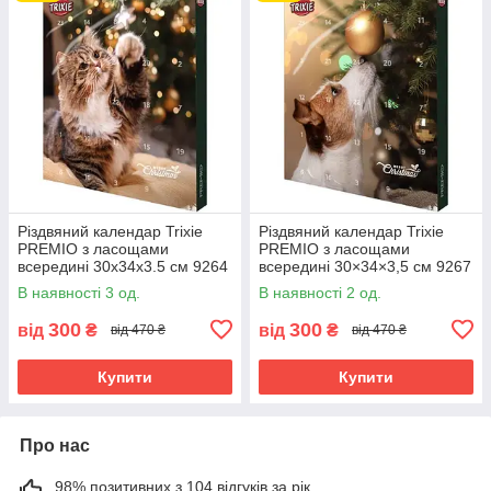
Різдвяний календар Trixie
Різдвяний календар Trixie
PREMIO з ласощами
PREMIO з ласощами
всередині 30х34х3.5 см 9264
всередині 30×34×3,5 см 9267
(4047974092644)
(4011905092676)
В наявності 3 од.
В наявності 2 од.
300
300
від
₴
від
₴
від 470 ₴
від 470 ₴
Купити
Купити
Про нас
98% позитивних з 104 відгуків за рік