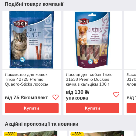
Подібні товари компанії
Лакомство для кошек
Ласощі для собак Trixie
Ласо
Trixie 42725 Premio
31538 Premio Duckies
3170
Quadro-Sticks лосось/
качка з кальцієм 100 г
ялов
форель 5 шт х 5 г
(4011905315386)
(401
130
від
₴/
75
від
₴/комплект
від
упаковка
Купити
Купити
Акційні пропозиції та новинки
–36%
–36%