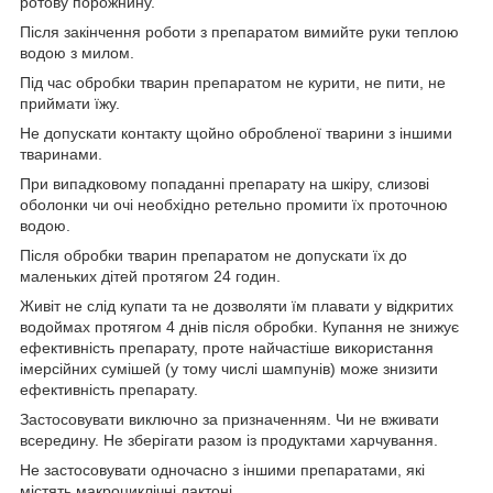
ротову порожнину.
Після закінчення роботи з препаратом вимийте руки теплою
водою з милом.
Під час обробки тварин препаратом не курити, не пити, не
приймати їжу.
Не допускати контакту щойно обробленої тварини з іншими
тваринами.
При випадковому попаданні препарату на шкіру, слизові
оболонки чи очі необхідно ретельно промити їх проточною
водою.
Після обробки тварин препаратом не допускати їх до
маленьких дітей протягом 24 годин.
Живіт не слід купати та не дозволяти їм плавати у відкритих
водоймах протягом 4 днів після обробки. Купання не знижує
ефективність препарату, проте найчастіше використання
імерсійних сумішей (у тому числі шампунів) може знизити
ефективність препарату.
Застосовувати виключно за призначенням. Чи не вживати
всередину. Не зберігати разом із продуктами харчування.
Не застосовувати одночасно з іншими препаратами, які
містять макроциклічні лактоні.