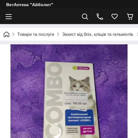
ВетАптека "Айболит"
Товари та послуги
Захист від бліх, кліщів та гельмінтів.