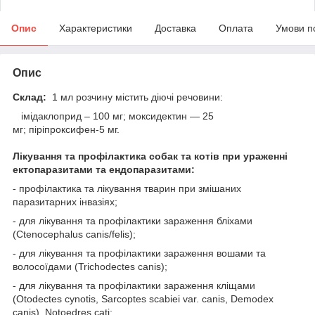
Опис
Характеристики
Доставка
Оплата
Умови п
Опис
Склад:
1 мл розчину містить діючі речовини:
імідаклоприд – 100 мг; моксидектин — 25
мг; піріпроксифен-5 мг.
Лікування та профілактика собак та котів при ураженні
ектопаразитами та ендопаразитами:
- профілактика та лікування тварин при змішаних
паразитарних інвазіях;
- для лікування та профілактики зараження бліхами
(Ctenocephalus canis/felis);
- для лікування та профілактики зараження вошами та
волосоїдами (Trichodectes canis);
- для лікування та профілактики зараження кліщами
(Otodectes cynotis, Sarcoptes scabiei var. canis, Demodex
canis), Notoedres cati;