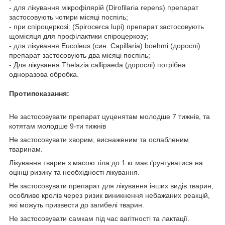
- для лікування мікрофілярій (Dirofilaria repens) препарат
застосовують чотири місяці поспіль;
- при спіроцеркозі: (Spirocerca lupi) препарат застосовують
щомісяця для профілактики спіроцеркозу;
- для лікування Eucoleus (син. Capillaria) boehmi (дорослі)
препарат застосовують два місяці поспіль;
- Для лікування Thelazia callipaeda (дорослі) потрібна
одноразова обробка.
Протипоказання:
Не застосовувати препарат цуценятам молодше 7 тижнів, та
котятам молодше 9-ти тижнів
Не застосовувати хворим, виснаженим та ослабленим
тваринам.
Лікування тварин з масою тіла до 1 кг має ґрунтуватися на
оцінці ризику та необхідності лікування.
Не застосовувати препарат для лікування інших видів тварин,
особливо кролів через ризик виникнення небажаних реакцій,
які можуть призвести до загибелі тварин.
Не застосовувати самкам під час вагітності та лактації.