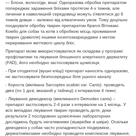
― Блохи, волосоїди, воші: Одноразова обробка препаратом
попереджає зараження бліхами протягом 4-х тижнів, але
личинки в навколишній середовищі можуть з'являтися до 6
тижнів довше – залежно від кліматичних умов. Тому доцільно
поєднувати обробку тварин препаратом Краплі Вітомакс
Комбо для собак та котів з обробкою місць проживання
тварин (довкілля) іншими інсектоакарицидами з метою
переривання життєвого циклу бліх;
Препарат може використовуватися як складова у програмі
профілактики та лікування блошиного алергічного дерматиту
(FAD), його необхідно застосовувати щомісяця.
- При отодектозі (вушні кліщі) препарат наносять одноразово,
не застосовувати безпосередньо біля ушного каналу
- Короста (віклікана Sarcoptes scabiei var. Canis): проводять
двічі (по 1 дозі, вказаній у таблиці) з інтервалом 4 тижні;
- Лікування демодекозу (викликаного Demodex canis) –
препарат застосовують 2-4 рази з інтервалом на 1 місяць. У
всіх випадках лікування тварин проводять доти, доки
результати 2 послідовних щомісячних лабораторних
досліджень будуть негативними (зішкребки зі шкіри). Оскільки
демодекоз у собак часто ускладнюється піодермією,
дерматомікозами необхідно проводити комплексне лікування,