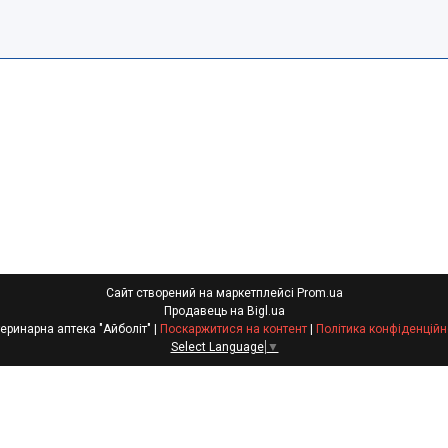
Сайт створений на маркетплейсі
Prom.ua
Продавець на Bigl.ua
Ветеринарна аптека "Айболіт" |
Поскаржитися на контент
|
Політика конфіденційн
Select Language
▼