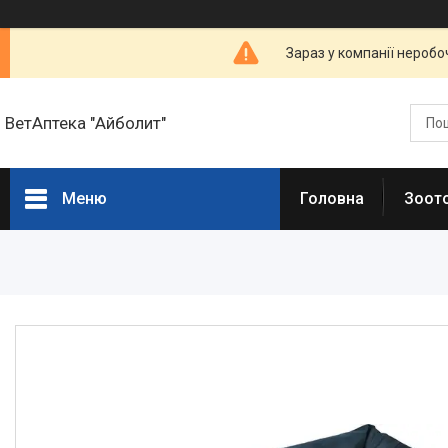
Зараз у компанії неробо
ВетАптека "Айболит"
Меню
Головна
Зоот
Головна сторінка
Зоотовари