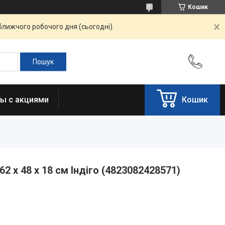
Кошик
ближчого робочого дня (сьогодні).
ы с акциями
Кошик
2 х 48 х 18 см Індіго (4823082428571)