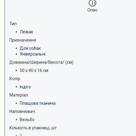
Опис
Тип
Лежак
Призначення
Для собак
Універсальні
Довжина/Ширина/Висота/ (см)
50 х 40 х 16 см
Колір
Індіго
Матеріал
Плащова тканина
Наповнювач
Вельбо
Кількість в упаковці, шт
1