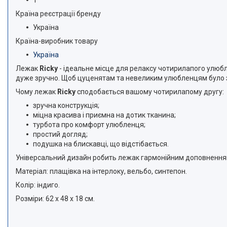
Країна реєстрації бренду
Україна
Країна-виробник товару
Україна
Лежак
Ricky
- ідеальне місце для релаксу чотирилапого улюбле
дуже зручно. Щоб цуценятам та невеликим улюбленцям було зр
Чому лежак
Ricky
сподобається вашому чотирилапому другу:
зручна конструкція;
міцна красива і приємна на дотик тканина;
турбота про комфорт улюбленця;
простий догляд;
подушка на блискавці, що відстібається.
Універсальний дизайн робить лежак гармонійним доповненням 
Матеріал: плащівка на інтерлоку, вельбо, синтепон.
Колір: індиго.
Розміри: 62 х 48 х 18 см.