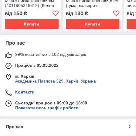
М'яч з пискавкою d=6 см
М'яч з пискавкою d=5,5 см
М'яч
(4011905348612) (Колер
(гума, кольори в
писк
уточнійте)
асортименті)
коль
150
130
від
₴
від
₴
від
(4011905348438)
3429
Купити
Купити
Про нас
99% позитивних з 102 відгуків за рік
Працює з 05.05.2022
м. Харків
Академика Павлова 329, Харків, Україна
Контакти
Сьогодні працює з 09:00 до 16:00
Показати весь графік роботи
Про нас