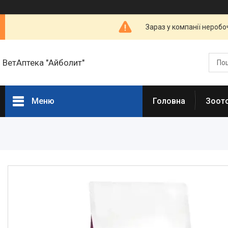
Зараз у компанії неробо
ВетАптека "Айболит"
Меню
Головна
Зоот
Головна сторінка
Зоотовари