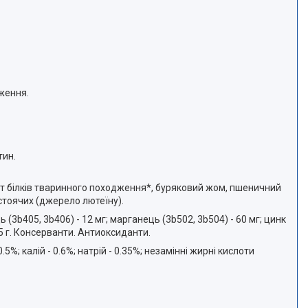
ження.
тин.
зат білків тваринного походження*, буряковий жом, пшеничний
остоячих (джерело лютеїну).
дь (3b405, 3b406) - 12 мг; марганець (3b502, 3b504) - 60 мг; цинк
 5 г. Консерванти. Антиоксиданти.
.5%; калій - 0.6%; натрій - 0.35%; незамінні жирні кислоти