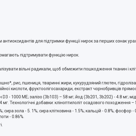
 антиоксидантів для підтримки функції нирок за перших ознак ура
помагають підтримувати функцію нирок.
ізувати вільні радикали, щоб обмежити пошкодження тканин і клі
рошно*, рис, пшениця, тваринні жири, кукурудзяний глютен, гідролі
 олійної кислоти, фруктоолігосахариди, екстракт чорнобривців прям
 D3 - 1000 MЕ; залізо (3b103) – 58 мг; йод (3b201, 3b202) - 4.8 мг; мі
0.14 мг. Технологічні добавки: кліноптилоліт осадового походження –
 сира зола - 5. 1%; сира клітковина - 1.5%; кальцій - 0.8%; фосфор - 0
лоти - 0.86%.
і.