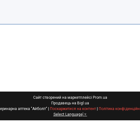
Сайт створений на маркетплейсі
Prom.ua
Продавець на Bigl.ua
Ветеринарна аптека "Айболіт" |
Поскаржитися на контент
|
Політика конфіденційн
Select Language
▼