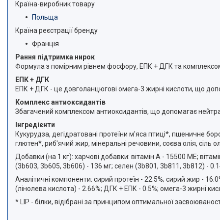
Країна-виробник товару
Польща
Країна реєстрації бренду
Франція
Рання підтримка нирок
Формула з помірним рівнем фосфору, ЕПК + ДГК та комплексом
ЕПК + ДГК
ЕПК + ДГК - це довголанцюгові омега-3 жирні кислоти, що до
Комплекс антиоксидантів
Збагачений комплексом антиоксидантів, що допомагає нейтрал
Інгредієнти
Кукурудза, дегідратовані протеїни м'яса птиці*, пшеничне бо
глютен*, риб'ячий жир, мінеральні речовини, соєва олія, сіль
Добавки (на 1 кг): харчові добавки: вітамін A - 15500 MЕ; вітамін
(3b603, 3b605, 3b606) - 136 мг; селен (3b801, 3b811, 3b812) - 
Аналітичні компоненти: сирий протеїн - 22.5%; сирий жир - 16.0%;
(лінолева кислота) - 2.66%; ДГК + ЕПК - 0.5%; омега-3 жирні кис
* LIP - білки, відібрані за принципом оптимальної засвоюваност