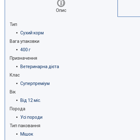
Опис
Тип
Сухий корм
Вага упаковки
400 г
Призначення
Ветеринарна дієта
Клас
Суперпреміум
Вік
Від 12 міс.
Порода
Усі породи
Тип паковання
Мішок