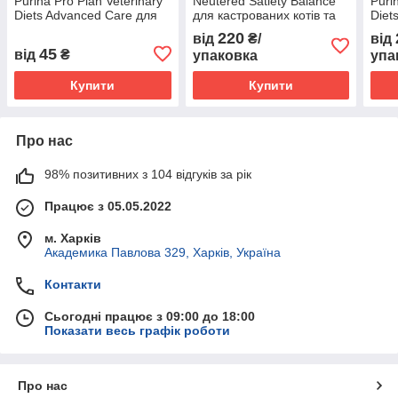
Purina Pro Plan Veterinary
Neutered Satiety Balance
Puri
Diets Advanced Care для
для кастрованих котів та
Diet
дорослих кішок при
стерилізованих кішок до 7
400 
220
від
₴/
від
патології нирок з куркою
років 400 г
45
від
₴
упаковка
упа
85 гр
Купити
Купити
Про нас
98% позитивних з 104 відгуків за рік
Працює з 05.05.2022
м. Харків
Академика Павлова 329, Харків, Україна
Контакти
Сьогодні працює з 09:00 до 18:00
Показати весь графік роботи
Про нас