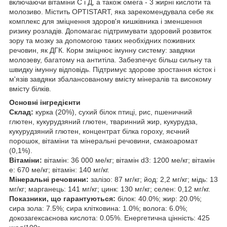
включаючи вітаміни С і Д, а також омега - 3 жирні кислоти та
молозиво. Містить OPTISTART, яка зарекомендувала себе як
комплекс для зміцнення здоров'я кишківника і зменшення
ризику розладів. Допомагає підтримувати здоровий розвиток
зору та мозку за допомогою таких необхідних поживних
речовин, як ДГК. Корм зміцнює імунну систему: завдяки
молозеву, багатому на антитіла. Забезпечує більш сильну та
швидку імунну відповідь. Підтримує здорове зростання кісток і
м'язів завдяки збалансованому вмісту мінералів та високому
вмісту білків.
Основні інгредієнти
Склад:
курка (20%), сухий білок птиці, рис, пшеничний
глютен, кукурудзяний глютен, тваринний жир, кукурудза,
кукурудзяний глютен, концентрат білка гороху, яєчний
порошок, вітаміни та мінеральні речовини, смакоаромат
(0,1%).
Вітаміни:
вітамін: 36 000 ме/кг; вітамін d3: 1200 ме/кг; вітамін
е: 670 ме/кг; вітамін: 140 мг/кг.
Мінеральні речовини:
залізо: 87 мг/кг; йод: 2,2 мг/кг; мідь: 13
мг/кг; марганець: 141 мг/кг; цинк: 130 мг/кг; селен: 0,12 мг/кг.
Показники, що гарантуються:
білок: 40.0%; жир: 20.0%;
сира зола: 7.5%; сира клітковина: 1.0%; волога: 6.0%;
докозагексаєнова кислота: 0.05%. Енергетична цінність: 425