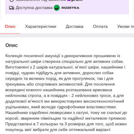
Доступна доставка
Опис
Характеристики
Доставка
Оплата
Умови п
Опис
Колекція посиленої амуніції з декоративною прошивкою із
натуральної шкіри створена спеціально для активних собак.
Виготовлені з 2 шарів натуральної, м'якої шкіри, нашийники і
повідці, чудово підійдуть для активних, дорослих собак
середніх та великих порід, як для прогулянок, так і для
тренувань або спортивних активностей. Для посилення
всередині кожного нашийника розташована армована
нейлонова стропа, а в повідцях - 2 нейлонових троси, а для
додаткової м'якості ми використовуємо високотехнологічний
ущільнювач, який володіє гідрофобними властивостями.
Нашийники оздоблені люверсами з латуні, тому не схильні до
корозії, звареним півкільцем та надійної металевою пряжкою.
Представлені в 7 кольорах та 3 розмірах для того, щоб кожен
покупець зміг вибрати для себе оптимальний варіант.