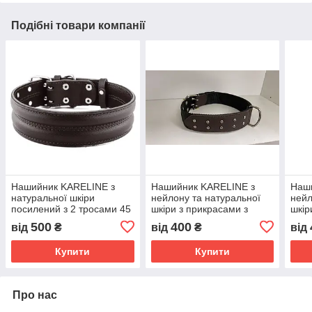
Подібні товари компанії
Нашийник KARELINE з
Нашийник KARELINE з
Наш
натуральної шкіри
нейлону та натуральної
нейл
посилений з 2 тросами 45
шкіри з прикрасами з
шкір
мм 500-600 мм
металу 45 мм 510-640 мм
мета
500
400
від
₴
від
₴
від
(4820161749213)
(2000000039886)
мм(
Купити
Купити
Про нас