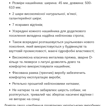
Розміри нашийника: ширина: 45 мм, довжина: 500-
610 мм;
2 шари високоякісної натуральної, м'якої,
галантерейної шкіри;
7 яскравих відтінків;
Усередині кожного нашийника для додаткового
посилення вкладена надійна нейлонова стропа;
Також всередині розташовується ущільнювач нового
покоління, який використовується у будівництві та
взуттєвій промисловості, маючі гідрофобні властивості;
Високоякісна класична металева пряжка, зварне D-
кільце та люверси з латуні дозволять довго та
комфортно використовувати нашийник;
Фіксована рамка (тренчик) виробу забезпечить
комфортну експлуатацію вироби;
Ретельно прошитий нейлоновими нитками;
Не натирає та не забарвлює шерсть собаки, не
розтягується, тривалий час зберігає насичені відтінки і
не вигорає на сонці.
Довірте свого улюбленця провідному українському виробнику