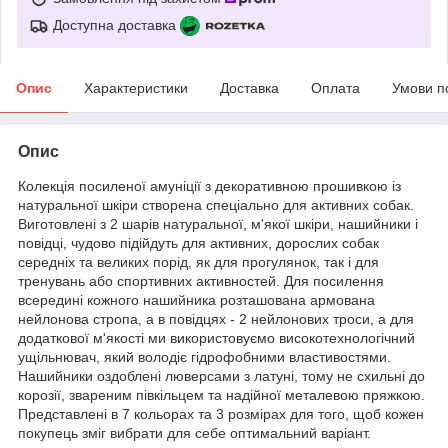
Доступна доставка
Опис
Характеристики
Доставка
Оплата
Умови п
Опис
Колекція посиленої амуніції з декоративною прошивкою із
натуральної шкіри створена спеціально для активних собак.
Виготовлені з 2 шарів натуральної, м'якої шкіри, нашийники і
повідці, чудово підійдуть для активних, дорослих собак
середніх та великих порід, як для прогулянок, так і для
тренувань або спортивних активностей. Для посилення
всередині кожного нашийника розташована армована
нейлонова стропа, а в повідцях - 2 нейлонових троси, а для
додаткової м'якості ми використовуємо високотехнологічний
ущільнювач, який володіє гідрофобними властивостями.
Нашийники оздоблені люверсами з латуні, тому не схильні до
корозії, звареним півкільцем та надійної металевою пряжкою.
Представлені в 7 кольорах та 3 розмірах для того, щоб кожен
покупець зміг вибрати для себе оптимальний варіант.