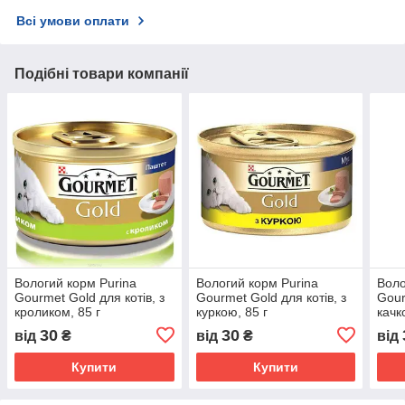
Всі умови оплати
Подібні товари компанії
Вологий корм Purina
Вологий корм Purina
Воло
Gourmet Gold для котів, з
Gourmet Gold для котів, з
Gour
кроликом, 85 г
куркою, 85 г
качк
30
30
від
₴
від
₴
від
Купити
Купити