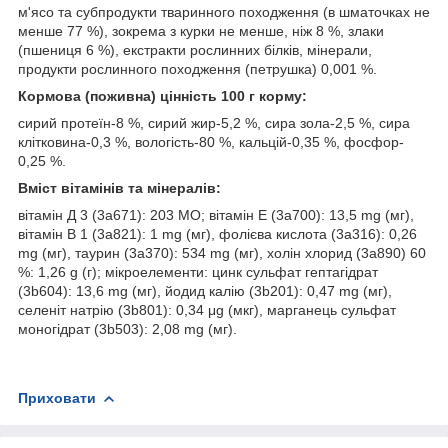
м'ясо та субпродукти тваринного походження (в шматочках не
менше 77 %), зокрема з курки не менше, ніж 8 %, злаки
(пшениця 6 %), екстракти рослинних білків, мінерали,
продукти рослинного походження (петрушка) 0,001 %.
Кормова (поживна) цінність 100 г корму:
сирий протеїн-8 %, сирий жир-5,2 %, сира зола-2,5 %, сира
клітковина-0,3 %, вологість-80 %, кальцій-0,35 %, фосфор-
0,25 %.
Вміст вітамінів та мінералів:
вітамін Д 3 (3а671): 203 МО; вітамін Е (3а700): 13,5 mg (мг),
вітамін В 1 (3а821): 1 mg (мг), фолієва кислота (3а316): 0,26
mg (мг), таурин (3а370): 534 mg (мг), холін хлорид (3a890) 60
%: 1,26 g (г); мікроелементи: цинк сульфат гептагідрат
(3b604): 13,6 mg (мг), йодид калію (3b201): 0,47 mg (мг),
селеніт натрію (3b801): 0,34 μg (мкг), марганець сульфат
моногідрат (3b503): 2,08 mg (мг).
Приховати