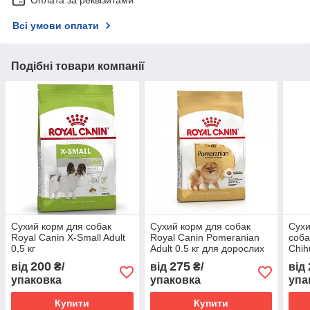
Оплата за реквізитами
Всі умови оплати
Подібні товари компанії
Сухий корм для собак
Сухий корм для собак
Сухи
Royal Canin X-Small Adult
Royal Canin Pomeranian
соба
0,5 кг
Adult 0.5 кг для дорослих
Chih
собак породи Шпіц в віці
200
275
від
₴/
від
₴/
від
більше 8 місяців
упаковка
упаковка
упа
Купити
Купити