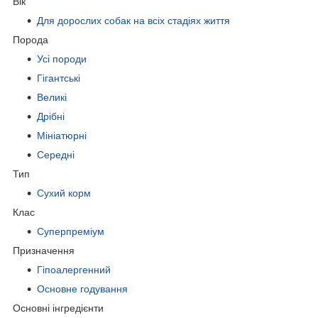
Вік
Для дорослих собак на всіх стадіях життя
Порода
Усі породи
Гігантські
Великі
Дрібні
Мініатюрні
Середні
Тип
Сухий корм
Клас
Суперпреміум
Призначення
Гіпоалергенний
Основне годування
Основні інгредієнти