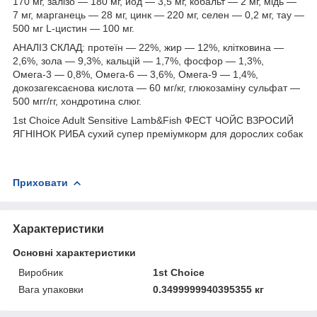
170 мг, залізо — 180 мг, йод — 3,5 мг, кобальт — 2 мг, мідь —
7 мг, марганець — 28 мг, цинк — 220 мг, селен — 0,2 мг, тау —
500 мг L-цистин — 100 мг.
АНАЛІЗ СКЛАД: протеїн — 22%, жир — 12%, клітковина —
2,6%, зола — 9,3%, кальцій — 1,7%, фосфор — 1,3%,
Омега-3 — 0,8%, Омега-6 — 3,6%, Омега-9 — 1,4%,
докозагексаєнова кислота — 60 мг/кг, глюкозаміну сульфат —
500 мгг/гг, хондротина слюг.
1st Choice Adult Sensitive Lamb&Fish ФЕСТ ЧОЙС ВЗРОСИЙ
ЯГНІНОК РИБА сухий супер преміумкорм для дорослих собак
Приховати
Характеристики
Основні характеристики
Виробник
1st Choice
Вага упаковки
0.3499999940395355 кг