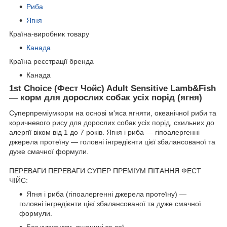
Риба
Ягня
Країна-виробник товару
Канада
Країна реєстрації бренда
Канада
1st Choice (Фест Чойс) Adult Sensitive Lamb&Fish
— корм для дорослих собак усіх порід (ягня)
Суперпреміумкорм на основі м'яса ягняти, океанічної риби та
коричневого рису для дорослих собак усіх порід, схильних до
алергії віком від 1 до 7 років. Ягня і риба — гіпоалергенні
джерела протеїну — головні інгредієнти цієї збалансованої та
дуже смачної формули.
ПЕРЕВАГИ ПЕРЕВАГИ СУПЕР ПРЕМІУМ ПІТАННЯ ФЕСТ
ЧІЙС:
Ягня і риба (гіпоалергенні джерела протеїну) —
головні інгредієнти цієї збалансованої та дуже смачної
формули.
Без кукурудзи, пшениці та сої.