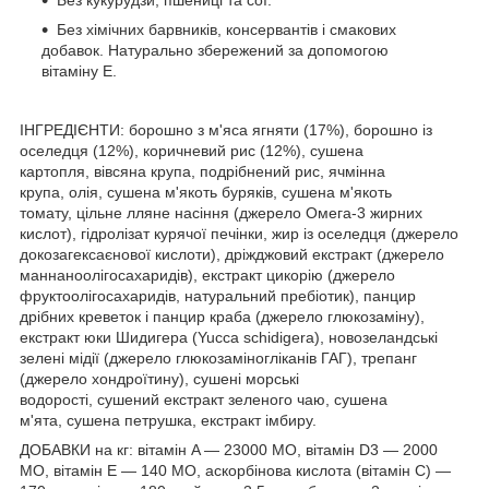
Без хімічних барвників, консервантів і смакових
добавок. Натурально збережений за допомогою
вітаміну Е.
ІНГРЕДІЄНТИ: борошно з м'яса ягняти (17%), борошно із
оселедця (12%), коричневий рис (12%), сушена
картопля, вівсяна крупа, подрібнений рис, ячмінна
крупа, олія, сушена м'якоть буряків, сушена м'якоть
томату, цільне лляне насіння (джерело Омега-3 жирних
кислот), гідролізат курячої печінки, жир із оселедця (джерело
докозагексаєнової кислоти), дріжджовий екстракт (джерело
маннаноолігосахаридів), екстракт цикорію (джерело
фруктоолігосахаридів, натуральний пребіотик), панцир
дрібних креветок і панцир краба (джерело глюкозаміну),
екстракт юки Шидигера (Yucca schidigera), новозеландські
зелені мідії (джерело глюкозаміногліканів ГАГ), трепанг
(джерело хондроїтину), сушені морські
водорості, сушений екстракт зеленого чаю, сушена
м'ята, сушена петрушка, екстракт імбиру.
ДОБАВКИ на кг: вітамін A — 23000 МО, вітамін D3 — 2000
МО, вітамін Е — 140 МО, аскорбінова кислота (вітамін С) —