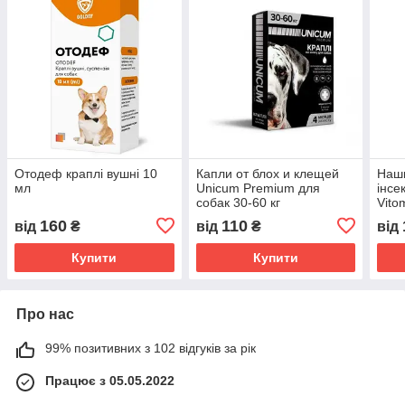
Отодеф краплі вушні 10
Капли от блох и клещей
Наш
мл
Unicum Premium для
інсе
собак 30-60 кг
Vito
имидаклоприд 10% (Ціна
прот
160
110
від
₴
від
₴
від
за піпетку)
соба
Купити
Купити
Про нас
99% позитивних з 102 відгуків за рік
Працює з 05.05.2022