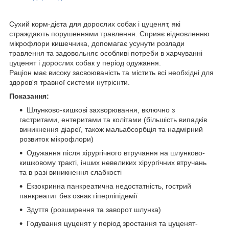
Сухий корм-дієта для дорослих собак і цуценят, які
страждають порушеннями травлення. Сприяє відновленню
мікрофлори кишечника, допомагає усунути розлади
травлення та задовольняє особливі потреби в харчуванні
цуценят і дорослих собак у період одужання.
Раціон має високу засвоюваність та містить всі необхідні для
здоров'я травної системи нутрієнти.
Показання:
Шлунково-кишкові захворювання, включно з
гастритами, ентеритами та колітами (більшість випадків
виникнення діареї, також мальабсорбція та надмірний
розвиток мікрофлори)
Одужання після хірургічного втручання на шлунково-
кишковому тракті, інших невеликих хірургічних втручань
та в разі виникнення слабкості
Екзокринна панкреатична недостатність, гострий
панкреатит без ознак гіперліпідемії
Здуття (розширення та заворот шлунка)
Годування цуценят у період зростання та цуценят-