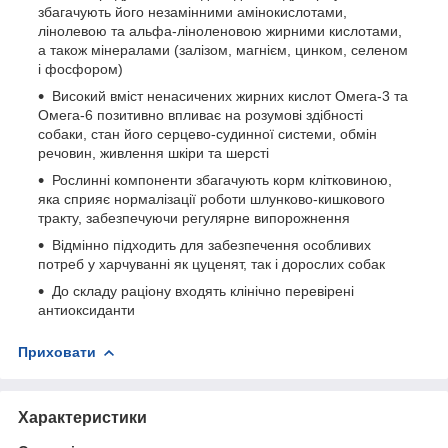
збагачують його незамінними амінокислотами,
лінолевою та альфа-ліноленовою жирними кислотами,
а також мінералами (залізом, магнієм, цинком, селеном
і фосфором)
Високий вміст ненасичених жирних кислот Омега-3 та
Омега-6 позитивно впливає на розумові здібності
собаки, стан його серцево-судинної системи, обмін
речовин, живлення шкіри та шерсті
Рослинні компоненти збагачують корм клітковиною,
яка сприяє нормалізації роботи шлунково-кишкового
тракту, забезпечуючи регулярне випорожнення
Відмінно підходить для забезпечення особливих
потреб у харчуванні як цуценят, так і дорослих собак
До складу раціону входять клінічно перевірені
антиоксиданти
Приховати
Характеристики