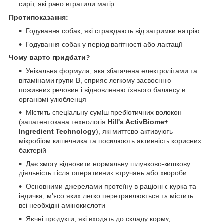
сиріт, які рано втратили матір
Протипоказання:
Годування собак, які страждають від затримки натрію
Годування собак у період вагітності або лактації
Чому варто придбати?
Унікальна формула, яка збагачена електролітами та
вітамінами групи В, сприяє легкому засвоєнню
поживних речовин і відновленню їхнього балансу в
організмі улюбленця
Містить спеціальну суміш пребіотичних волокон
(запатентована технологія
Hill's ActivBiome+
Ingredient Technology
), які миттєво активують
мікробіом кишечника та посилюють активність корисних
бактерій
Дає змогу відновити нормальну шлунково-кишкову
діяльність після оперативних втручань або хвороби
Основними джерелами протеїну в раціоні є курка та
індичка, м’ясо яких легко перетравлюється та містить
всі необхідні амінокислоти
Яєчні продукти, які входять до складу корму,