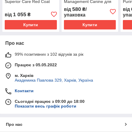
Superior Care Red Coat
Management Canine для
Puri
Salmon 1.5 кг
дорослих собак при
Diet
580
від
₴/
від
(4771317472304)
ожирінні і надлишковій
1 055
від
₴
упаковка
упа
вазі, 1.5 кг
Купити
Купити
Про нас
99% позитивних з 102 відгуків за рік
Працює з 05.05.2022
м. Харків
Академика Павлова 329, Харків, Україна
Контакти
Сьогодні працює з 09:00 до 18:00
Показати весь графік роботи
Про нас