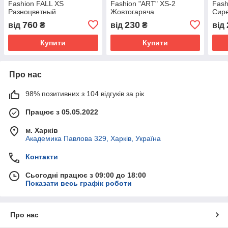
Fashion FALL XS
Fashion "ART" XS-2
Fash
Разноцветный
Жовтогаряча
Сир
(4823082420933)
760
230
від
₴
від
₴
від
Купити
Купити
Про нас
98% позитивних з 104 відгуків за рік
Працює з 05.05.2022
м. Харків
Академика Павлова 329, Харків, Україна
Контакти
Сьогодні працює з 09:00 до 18:00
Показати весь графік роботи
Про нас