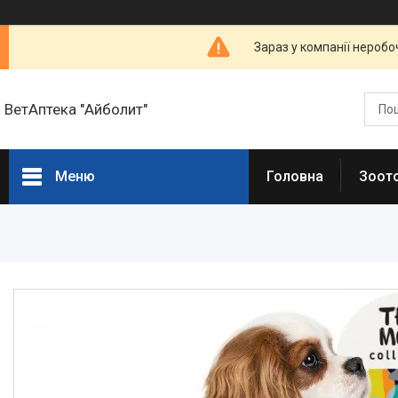
Зараз у компанії неробо
ВетАптека "Айболит"
Меню
Головна
Зоот
Головна сторінка
Зоотовари