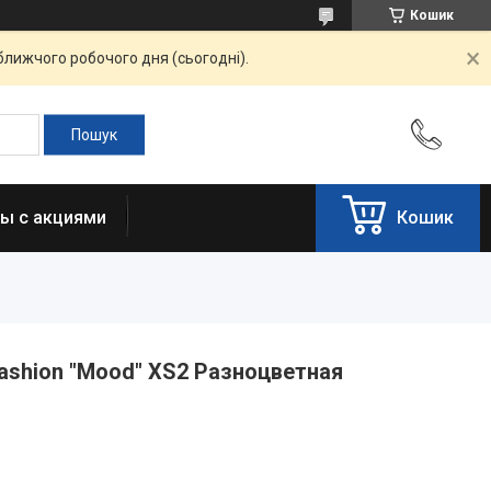
Кошик
ближчого робочого дня (сьогодні).
ы с акциями
Кошик
ashion "Mood" XS2 Разноцветная