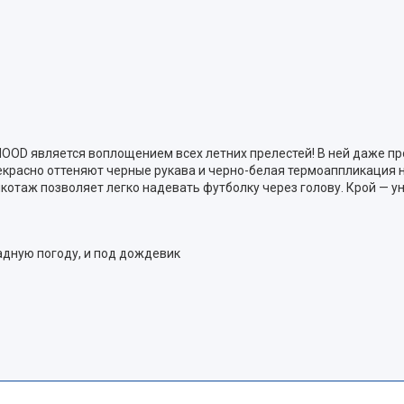
OOD является воплощением всех летних прелестей! В ней даже про
екрасно оттеняют черные рукава и черно-белая термоаппликация 
икотаж позволяет легко надевать футболку через голову. Крой — у
адную погоду, и под дождевик