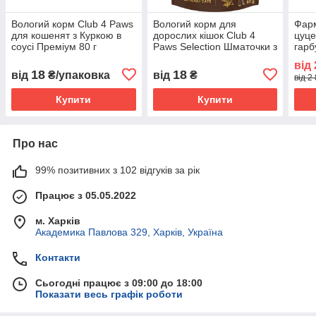
Вологий корм Club 4 Paws
Вологий корм для
Фарм
для кошенят з Куркою в
дорослих кішок Club 4
цуце
соусі Преміум 80 г
Paws Selection Шматочки з
гарб
(4820083908927)
куркою та телятиною в
336
від
соусі 85г
18
18
від
₴/упаковка
від
₴
від 2
Купити
Купити
Про нас
99% позитивних з 102 відгуків за рік
Працює з 05.05.2022
м. Харків
Академика Павлова 329, Харків, Україна
Контакти
Сьогодні працює з 09:00 до 18:00
Показати весь графік роботи