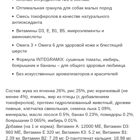
Оптимальная гранула для собак малых пород
Смесь токоферолов в качестве натурального
антиоксиданта
Витамины D3, E, B1, B5, микроэлементы и
аминокислоты
Омега 3 + Омега 6 для здоровой кожи и блестящей
шерсти
Формула INTEGRAMIX: сушеные томаты, имбирь,
боярышник и бананы – для общего здоровья любимца
Без искусственных ароматизаторов и красителей
Состав: мука из ягненка 26%, рис 25%, рис коричневый (не
менее 4%), ячмень, жир из птицы (с добавлением
токоферолов), протеин гидролизованный животный, дрожжи
пивные, клетчатка свекольная, семена льна 1.09%,
минералы, масло лосося 0.5%, банан 0.23%, помидоры 0.2%,
боярышник 0.065%, имбирь 0.01%.
Добавки (на 1 кг корма): Витамин А: 12000 МЕ, Витамин D3:
960 МЕ, Витамин Е 320 мг, Витамин К3: 5.2 мг, Витамин В1:
2.39 мг, Витамин В2: 7.28 мг, D-пантотенат кальция: 18.98 мг,