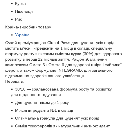
Курка
Пшениця
Рис
Країна-виробник товару
Україна
Сухий преміумраціон Club 4 Paws для цуценят усіх порід
містить м'ясні інгредієнти на 1 місці в складі, спеціальну
формулу росту з високим вмістом курки (30%) для здорового
розвитку в перші 12 місяців життя. Раціон збагачений
комплексом Омега 3+ Омега 6 для здорової шкіри і сяйливої
шерсті, а також формулою INTEGRAMIX для загального
підтримання здоров'я вашого улюбленця.
Переваги:
30/16 — збалансована формула росту та розвитку
для щоденного годування
Для цуценят віком до 1 року
М'ясні інгредієнти №1 в складі
Оптимальна гранула для цуценят усіх порід
Суміш токоферолів як натуральний антиоксидант