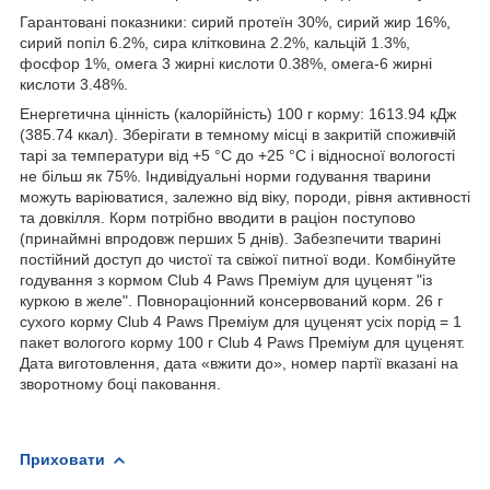
Гарантовані показники: сирий протеїн 30%, сирий жир 16%,
сирий попіл 6.2%, сира клітковина 2.2%, кальцій 1.3%,
фосфор 1%, омега 3 жирні кислоти 0.38%, омега-6 жирні
кислоти 3.48%.
Енергетична цінність (калорійність) 100 г корму: 1613.94 кДж
(385.74 ккал). Зберігати в темному місці в закритій споживчій
тарі за температури від +5 °C до +25 °C і відносної вологості
не більш як 75%. Індивідуальні норми годування тварини
можуть варіюватися, залежно від віку, породи, рівня активності
та довкілля. Корм потрібно вводити в раціон поступово
(принаймні впродовж перших 5 днів). Забезпечити тварині
постійний доступ до чистої та свіжої питної води. Комбінуйте
годування з кормом Club 4 Paws Преміум для цуценят "із
куркою в желе". Повнораціонний консервований корм. 26 г
сухого корму Club 4 Paws Преміум для цуценят усіх порід = 1
пакет вологого корму 100 г Club 4 Paws Преміум для цуценят.
Дата виготовлення, дата «вжити до», номер партії вказані на
зворотному боці паковання.
Приховати