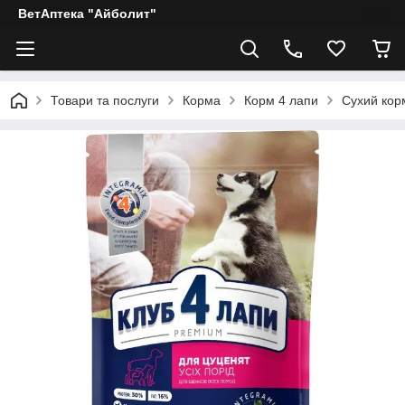
ВетАптека "Айболит"
Товари та послуги
Корма
Корм 4 лапи
Сухий корм