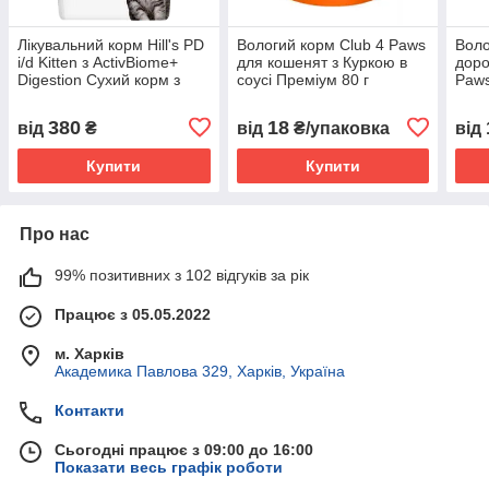
Лікувальний корм Hill's PD
Вологий корм Club 4 Paws
Воло
i/d Kitten з ActivBiome+
для кошенят з Куркою в
доро
Digestion Сухий корм з
соусі Преміум 80 г
Paws
куркою для кошенят
(4820083908927)
курк
догляд за травленням 400
соус
380
18
від
₴
від
₴/упаковка
від
г
Купити
Купити
Про нас
99% позитивних з 102 відгуків за рік
Працює з 05.05.2022
м. Харків
Академика Павлова 329, Харків, Україна
Контакти
Сьогодні працює з 09:00 до 16:00
Показати весь графік роботи