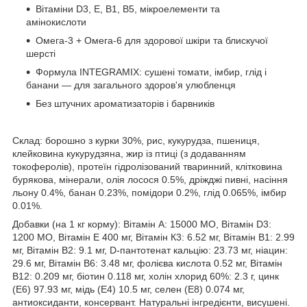
Вітаміни D3, E, B1, B5, мікроелементи та
амінокислоти
Омега-3 + Омега-6 для здорової шкіри та блискучої
шерсті
Формула INTEGRAMIX: сушені томати, імбир, глід і
банани — для загального здоров'я улюбленця
Без штучних ароматизаторів і барвників
Склад: борошно з курки 30%, рис, кукурудза, пшениця,
клейковина кукурудзяна, жир із птиці (з додаванням
токоферолів), протеїн гідролізований тваринний, клітковина
бурякова, мінерали, олія лосося 0.5%, дріжджі пивні, насіння
льону 0.4%, банан 0.23%, помідори 0.2%, глід 0.065%, імбир
0.01%.
Добавки (на 1 кг корму): Вітамін А: 15000 МО, Вітамін D3:
1200 МО, Вітамін Е 400 мг, Вітамін К3: 6.52 мг, Вітамін В1: 2.99
мг, Вітамін В2: 9.1 мг, D-пантотенат кальцію: 23.73 мг, ніацин:
29.6 мг, Вітамін В6: 3.48 мг, фолієва кислота 0.52 мг, Вітамін
В12: 0.209 мг, біотин 0.118 мг, холін хлорид 60%: 2.3 г, цинк
(Е6) 97.93 мг, мідь (Е4) 10.5 мг, селен (E8) 0.074 мг,
антиоксиданти, консервант. Натуральні інгредієнти, висушені.