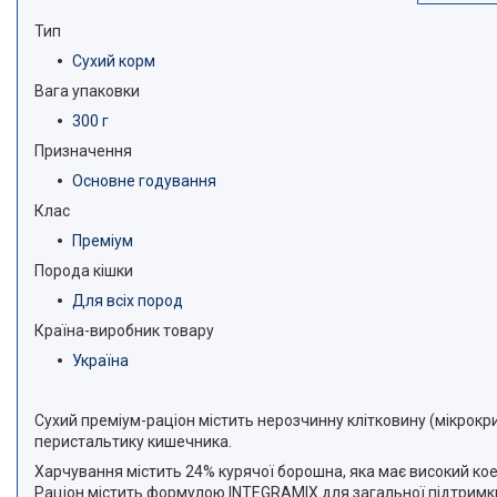
Тип
Сухий корм
Вага упаковки
300 г
Призначення
Основне годування
Клас
Преміум
Порода кішки
Для всіх пород
Країна-виробник товару
Україна
Сухий преміум-раціон містить нерозчинну клітковину (мікрокр
перистальтику кишечника.
Харчування містить 24% курячої борошна, яка має високий кое
Раціон містить формулою INTEGRAMIX для загальної підтримки