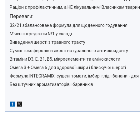
Раціон є профілактичним, а НЕ лікувальним! Власникам твари
Переваги:
32/21 збалансована формула для щоденного годування
М'ясні інгредієнти №1 у складі
Виведення шерсті з травного тракту
Суміш токоферолів в якості натурального антиоксиданту
Вітаміни D3, E, B1, B5, мікроелементи та амінокислоти
Омега 3 + Омега 6 для здорової шкіри і блискучої шерсті
Формула INTEGRAMIX: сушені томати, імбир, глід і банани - для
Без штучних ароматизаторів і барвників