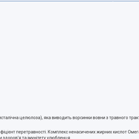
исталічна целюлоза), яка виводить ворсинки вовни з травного трак
фіцієнт перетравності. Комплекс ненасичених жирних кислот Омега
 здоров'я та імунітету улюбленця.