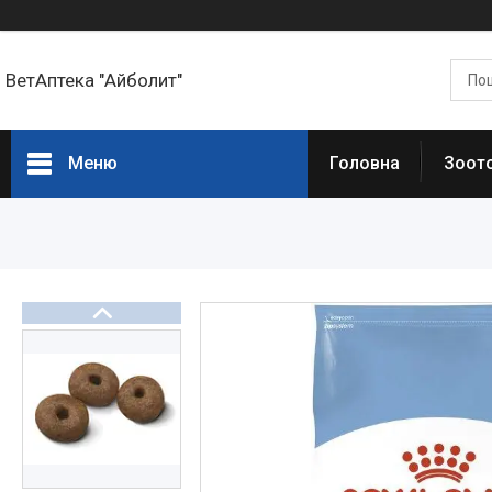
ВетАптека "Айболит"
Меню
Головна
Зоот
Головна сторінка
Зоотовари