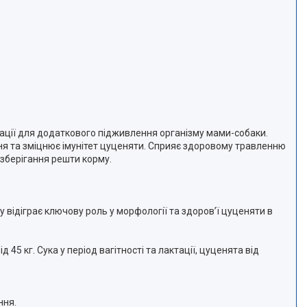
актації для додаткового підживлення організму мами-собаки.
ня та зміцнює імунітет цуценяти. Сприяє здоровому травленню
 зберігання решти корму.
у відіграє ключову роль у морфології та здоров’ї цуценяти в
45 кг. Сука у період вагітності та лактації, цуценята від
ння.