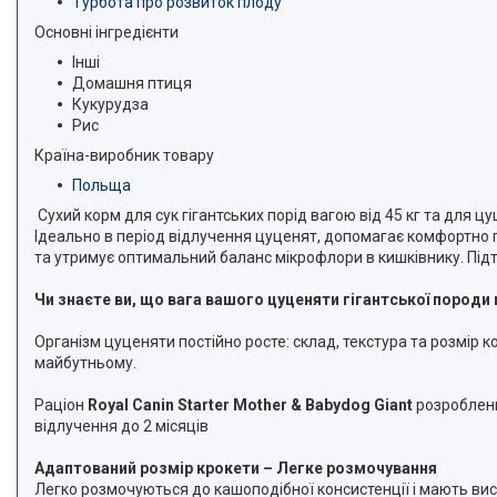
Турбота про розвиток плоду
Основні інгредієнти
Інші
Домашня птиця
Кукурудза
Рис
Країна-виробник товару
Польща
Сухий корм для сук гігантських порід вагою від 45 кг та для ц
Ідеально в період відлучення цуценят, допомагає комфортно 
та утримує оптимальний баланс мікрофлори в кишківнику. Підтр
Чи знаєте ви, що вага вашого цуценяти гігантської породи 
Організм цуценяти постійно росте: склад, текстура та розмір к
майбутньому.
Раціон
Royal Canin Starter Mother & Babydog Giant
розроблений
відлучення до 2 місяців
Адаптований розмір крокети – Легке розмочування
Легко розмочуються до кашоподібної консистенції і мають висо