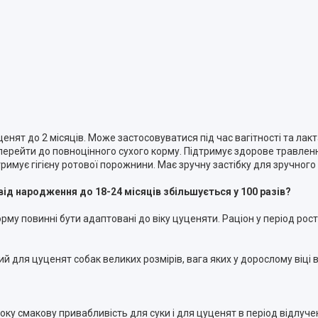
уценят до 2 місяців. Може застосовуватися під час вагітності та л
перейти до повноцінного сухого корму. Підтримує здорове травлен
имує гігієну ротової порожнини. Має зручну застібку для зручного
від народження до 18-24 місяців збільшується у 100 разів?
орму повинні бути адаптовані до віку цуценяти. Раціон у період рост
 для цуценят собак великих розмірів, вага яких у дорослому віці від 
ку смакову привабливість для суки і для цуценят в період відлуче