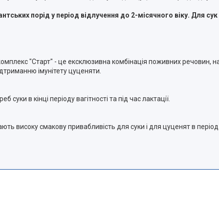
ських порід у період відлучення до 2-місячного віку. Для сук в 
 комплекс "Старт" - це ексклюзивна комбінація поживних речовин,
ідтриманню імунітету цуценяти.
суки в кінці періоду вагітності та під час лактації.
ють високу смакову привабливість для суки і для цуценят в період