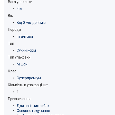
Вага упаковки
4 кг
Вік
Від 0 міс. до 2 міс.
Порода
Гігантські
Тип
Сухий корм
Тип упаковки
Мішок
Клас
Суперпреміум
Кількість в упаковці, шт
1
Призначення
Для вагітних собак
Основне годування