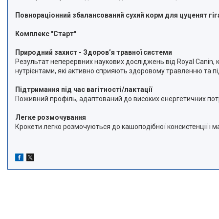
Повнораціонний збалансований сухий корм для цуценят гігант
Комплекс "Старт"
Природний захист - Здоров’я травної системи
Результат неперервних наукових досліджень від Royal Canin,
нутрієнтами, які активно сприяють здоровому травленню та п
Підтримання під час вагітності/лактації
Поживний профіль, адаптований до високих енергетичних потреб 
Легке розмочування
Крокети легко розмочуються до кашоподібної консистенції і ма