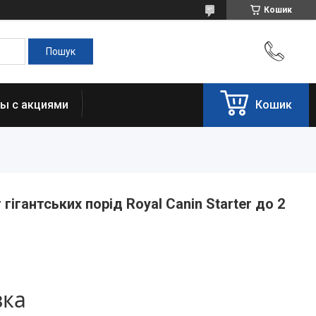
Кошик
ы с акциями
Кошик
гігантських порід Royal Canin Starter до 2
вка