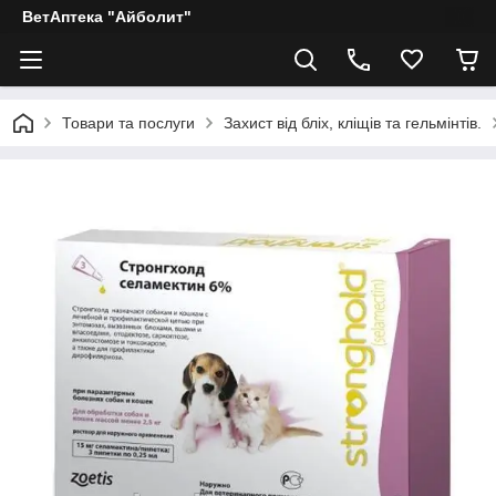
ВетАптека "Айболит"
Товари та послуги
Захист від бліх, кліщів та гельмінтів.