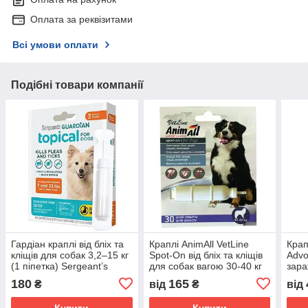
Оплата за реквізитами
Всі умови оплати
Подібні товари компанії
Гардіан краплі від бліх та
Краплі AnimAll VetLine
Крап
кліщів для собак 3,2–15 кг
Spot-On від бліх та кліщів
Advo
(1 піпетка) Sergeant’s
для собак вагою 30-40 кг
зара
Guardian Dogs
пара
180
165
₴
від
₴
від
4 кг 
Купити
Купити