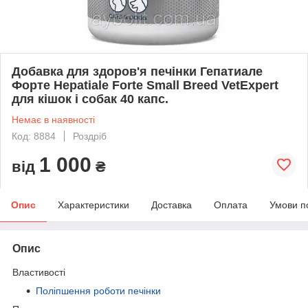
Добавка для здоров'я печінки Гепатиале
Форте Hepatiale Forte Small Breed VetExpert
для кішок і собак 40 капс.
Немає в наявності
Код: 8884
Роздріб
1 000
від
₴
Опис
Характеристики
Доставка
Оплата
Умови п
Опис
Властивості
Поліпшення роботи печінки