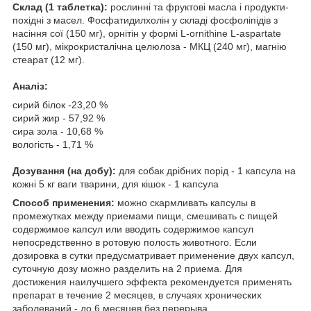
Склад (1 таблетка):
рослинні та фруктові масла і продукти-
похідні з масел. Фосфатидилхолін у складі фосфоліпідів з
насіння сої (150 мг), орнітін у формі L-ornithine L-aspartate
(150 мг), мікрокристалічна целюлоза - МКЦ (240 мг), магнію
стеарат (12 мг).
Аналіз:
сирий білок -23,20 %
сирий жир - 57,92 %
сира зола - 10,68 %
вологість - 1,71 %
Дозування (на добу):
для собак дрібних порід - 1 капсула на
кожні 5 кг ваги тварини, для кішок - 1 капсула
Способ применения:
можно скармливать капсулы в
промежутках между приемами пищи, смешивать с пищей
содержимое капсул или вводить содержимое капсул
непосредственно в ротовую полость животного. Если
дозировка в сутки предусматривает применение двух капсул,
суточную дозу можно разделить на 2 приема. Для
достижения наилучшего эффекта рекомендуется применять
препарат в течение 2 месяцев, в случаях хронических
заболеваний - до 6 месяцев без перерыва.