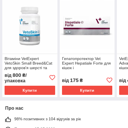
Вітаміни VetExpert
Гепатопротектор Vet
VetE
VetoSkin Small Breed&Cat
Expert Hepatiale Forte для
Adva
для здоров'я шерсті та
кішок і
кішо
шкіри в котів і собак малих
собак(5902414200159)
печі
800
від
₴/
порід 60 табл
№10
175
від
₴
від
упаковка
Купити
Купити
Про нас
98% позитивних з 104 відгуків за рік