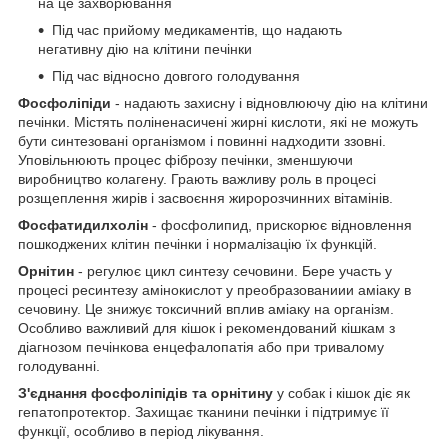
на це захворювання
Під час прийому медикаментів, що надають
негативну дію на клітини печінки
Під час відносно довгого голодування
Фосфоліпіди
- надають захисну і відновлюючу дію на клітини
печінки. Містять поліненасичені жирні кислоти, які не можуть
бути синтезовані організмом і повинні надходити ззовні.
Уповільнюють процес фіброзу печінки, зменшуючи
виробництво колагену. Грають важливу роль в процесі
розщеплення жирів і засвоєння жиророзчинних вітамінів.
Фосфатидилхолін
- фосфолипид, прискорює відновлення
пошкоджених клітин печінки і нормалізацію їх функцій.
Орнітин
- регулює цикл синтезу сечовини. Бере участь у
процесі ресинтезу амінокислот у преобразованиии аміаку в
сечовину. Це знижує токсичний вплив аміаку на організм.
Особливо важливий для кішок і рекомендований кішкам з
діагнозом печінкова енцефалопатія або при тривалому
голодуванні.
З'єднання фосфоліпідів та орнітину
у собак і кішок діє як
гепатопротектор. Захищає тканини печінки і підтримує її
функції, особливо в період лікування.