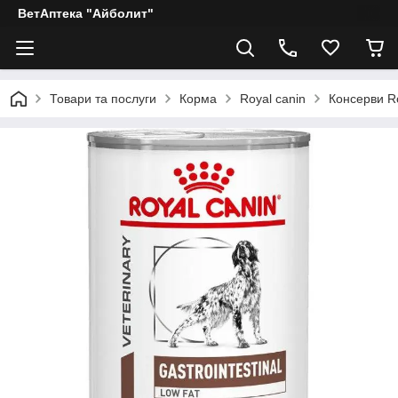
ВетАптека "Айболит"
Товари та послуги
Корма
Royal canin
Консерви R