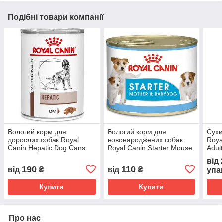
Подібні товари компанії
Вологий корм для
Вологий корм для
Сухи
дорослих собак Royal
новонароджених собак
Roya
Canin Hepatic Dog Cans
Royal Canin Starter Mouse
Adul
0.42 кг
0.195 кг
соба
від
біль
190
110
від
₴
від
₴
упа
Купити
Купити
Про нас