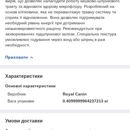
жирів, що дозволяє налагодити роботу кишково-шлункового
тракту та відновити здорову мікрофлору. Розроблений на
основі клітковини, яка не перевантажує травну систему та
сприяє її відновленню. Вона дозволяє підтримувати
необхідний рівень енергії при дотриманні
низькожировмістного раціону. Рекомендується при
захворюваннях підшлункової залози. Спеціальна текстура
уможливлює годування через зонд або шприц в разі
необхідності.
Приховати
Характеристики
Основні характеристики
Виробник
Royal Canin
Вага упаковки
0.4099999964237213 кг
Умови доставки