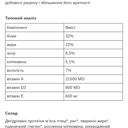
добового раціону і збільшення його кратності.
Типовий аналіз
Компонент
Вміст
білки
32%
жири
22%
зола
8,5%
клітковина
5,1%
вологість
7%
вітамін А
21500 МО
вітамін D3
800 МО
вітамін E
600 мг
Склад
Дегідровані протеїни м’яса птиці*, рис*, тваринні жири*,
пшеничний глютен*, рослинна клітковина, кукурудзяний