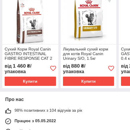
Сухий Корм Royal Canin
Лікувальний сухий корм
Сухи
GASTRO INTESTINAL
для котів Royal Canin
GAS
FIBRE RESPONSE CAT 2
Urinary S/O, 1.5кг
0.4 
кг
1 460
880
від
₴/
від
₴/
від
упаковка
упаковка
упа
Купити
Купити
Про нас
98% позитивних з 104 відгуків за рік
Працює з 05.05.2022