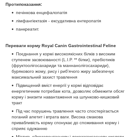
Протипоказання:
печінкова енцефалопатія
лімфангіектазія - ексудативна ентеропатія
панкреатит.
Переваги корму Royal Canin Gastrointestinal Feline
Поєднання у кормі високоякісних білків з високим
ступенем засвоюваності (L.I.P. ** білки), пребіотиків
(фруктоолігосахариди та маннанолігосахариди),
бурякового жому, рису і риб'ячого жиру забезпечує
максимальний захист травлення
Підвищений вміст енергії у кормі відповідає
енергетичним потребам кота, дозволяє обмежити обсяг
корму і знизити навантаження на шлунково-кишковий
тракт
Під час порушень травлення часто спостерігається
поганий апетит і втрата ваги. Висока смакова
привабливість корму спонукає до споживання корму і
сприяє одужанню
Містить ейкозапентаєнову і докозагексаєнову кислоти,