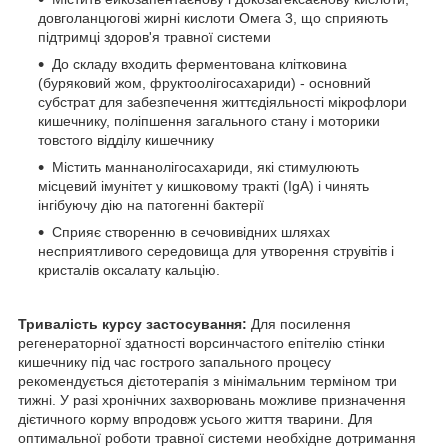
довголанцюгові жирні кислоти Омега 3, що сприяють
підтримці здоров'я травної системи
До складу входить ферментована клітковина
(буряковий жом, фруктоолігосахариди) - основний
субстрат для забезпечення життєдіяльності мікрофлори
кишечнику, поліпшення загального стану і моторики
товстого відділу кишечнику
Містить маннанолігосахариди, які стимулюють
місцевий імунітет у кишковому тракті (IgA) і чинять
інгібуючу дію на патогенні бактерії
Сприяє створенню в сечовивідних шляхах
несприятливого середовища для утворення струвітів і
кристалів оксалату кальцію.
Тривалість курсу застосування:
Для посилення
регенераторної здатності ворсинчастого епітелію стінки
кишечнику під час гострого запального процесу
рекомендується дієтотерапія з мінімальним терміном три
тижні. У разі хронічних захворювань можливе призначення
дієтичного корму впродовж усього життя тварини. Для
оптимальної роботи травної системи необхідне дотримання