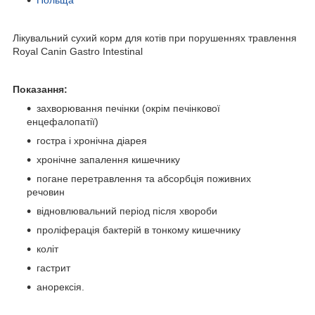
Лікувальний сухий корм для котів при порушеннях травлення
Royal Canin Gastro Intestinal
Показання:
захворювання печінки (окрім печінкової
енцефалопатії)
гостра і хронічна діарея
хронічне запалення кишечнику
погане перетравлення та абсорбція поживних
речовин
відновлювальний період після хвороби
проліферація бактерій в тонкому кишечнику
коліт
гастрит
анорексія.