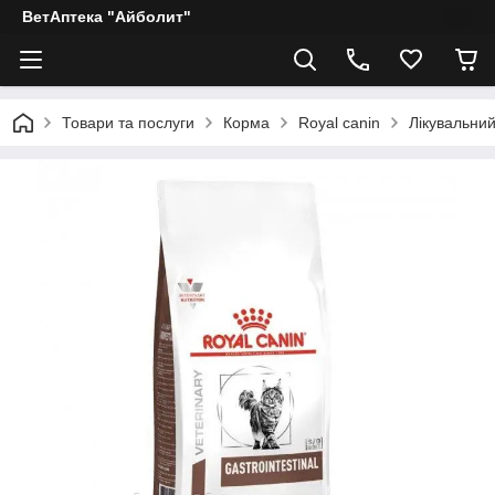
ВетАптека "Айболит"
Товари та послуги
Корма
Royal canin
Лікувальний