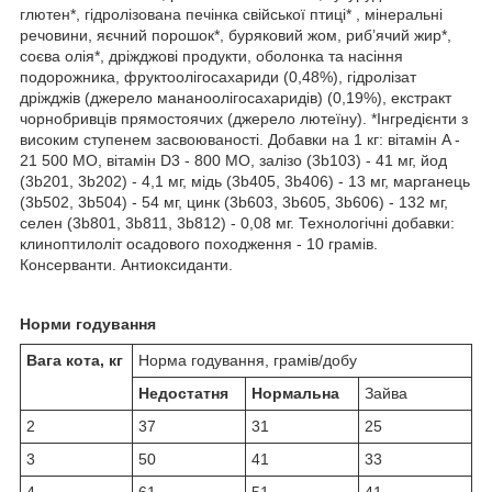
глютен*, гідролізована печінка свiйської птицi* , мінеральні
речовини, яєчний порошок*, буряковий жом, риб’ячий жир*,
соєва олія*, дріжджові продукти, оболонка та насіння
подорожника, фруктоолiгосахариди (0,48%), гідролізат
дріжджів (джерело мананоолігосахаридів) (0,19%), екстракт
чорнобривців прямостоячих (джерело лютеїну). *Інгредієнти з
високим ступенем засвоюваності. Добавки на 1 кг: вітамін A -
21 500 MO, вітамін D3 - 800 MO, залiзо (3b103) - 41 мг, йод
(3b201, 3b202) - 4,1 мг, мiдь (3b405, 3b406) - 13 мг, марганець
(3b502, 3b504) - 54 мг, цинк (3b603, 3b605, 3b606) - 132 мг,
селен (3b801, 3b811, 3b812) - 0,08 мг. Технологічні добавки:
клиноптилоліт осадового походження - 10 грамів.
Консерванти. Aнтиоксиданти.
Норми годування
Вага кота, кг
Норма годування, грамів/добу
Недостатня
Нормальна
Зайва
2
37
31
25
3
50
41
33
4
61
51
41