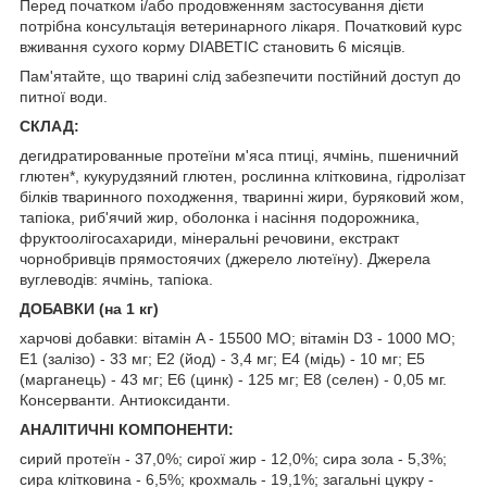
Перед початком і/або продовженням застосування дієти
потрібна консультація ветеринарного лікаря. Початковий курс
вживання сухого корму DIABETIC становить 6 місяців.
Пам'ятайте, що тварині слід забезпечити постійний доступ до
питної води.
СКЛАД:
дегидратированные протеїни м'яса птиці, ячмінь, пшеничний
глютен*, кукурудзяний глютен, рослинна клітковина, гідролізат
білків тваринного походження, тваринні жири, буряковий жом,
тапіока, риб'ячий жир, оболонка і насіння подорожника,
фруктоолігосахариди, мінеральні речовини, екстракт
чорнобривців прямостоячих (джерело лютеїну). Джерела
вуглеводів: ячмінь, тапіока.
ДОБАВКИ (на 1 кг)
харчові добавки: вітамін A - 15500 МО; вітамін D3 - 1000 МО;
E1 (залізо) - 33 мг; E2 (йод) - 3,4 мг; E4 (мідь) - 10 мг; E5
(марганець) - 43 мг; E6 (цинк) - 125 мг; E8 (селен) - 0,05 мг.
Консерванти. Антиоксиданти.
АНАЛІТИЧНІ КОМПОНЕНТИ:
сирий протеїн - 37,0%; сирої жир - 12,0%; сира зола - 5,3%;
сира клітковина - 6,5%; крохмаль - 19,1%; загальні цукру -