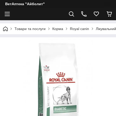
ВетАптека "Айболит"
Товари та послуги
Корма
Royal canin
Лікувальний