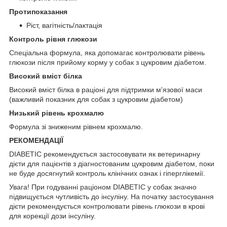
Протипоказання
Ріст, вагітність/лактація
Контроль рівня глюкози
Спеціальна формула, яка допомагає контролювати рівень
глюкози після прийому корму у собак з цукровим діабетом.
Високий вміст білка
Високий вміст білка в раціоні для підтримки м'язової маси
(важливий показник для собак з цукровим діабетом)
Низький рівень крохмалю
Формула зі зниженим рівнем крохмалю.
РЕКОМЕНДАЦІЇ
DIABETIC рекомендується застосовувати як ветеринарну
дієти для пацієнтів з діагностованим цукровим діабетом, поки
не буде досягнутий контроль клінічних ознак і гіперглікемії.
Увага! При годуванні раціоном DIABETIC у собак значно
підвищується чутливість до інсуліну. На початку застосування
дієти рекомендується контролювати рівень глюкози в крові
для корекції дози інсуліну.