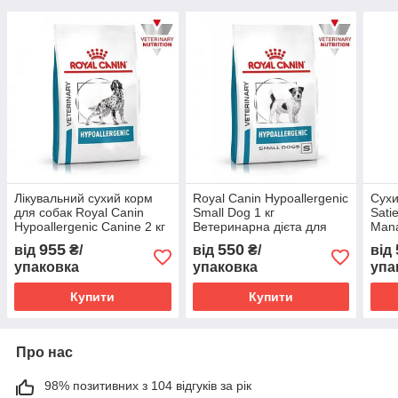
Лікувальний сухий корм
Royal Canin Hypoallergenic
Сухи
для собак Royal Canin
Small Dog 1 кг
Sati
Hypoallergenic Canine 2 кг
Ветеринарна дієта для
Mana
собак малих порід при
доро
955
550
від
₴/
від
₴/
від
небажаній реакції на корм
ожир
упаковка
упаковка
упа
вазі,
Купити
Купити
Про нас
98% позитивних з 104 відгуків за рік