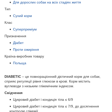
Для дорослих собак на всіх стадіях життя
Тип
Сухий корм
Клас
Суперпреміум
Призначення
Діабет
Проти ожиріння
Країна-виробник товару
Польща
DIABETIC
– це повнораціонний дієтичний корм для собак,
сприяє регуляції рівня глюкози в крові. Корм містить
вуглеводи з низьким глікемічним індексом.
Свідчення
Цукровий діабет і кондиція тіла ≤ 6/9
Цукровий діабет і кондиція тіла ≤ 7/9, до досягнення
контролю глікемії