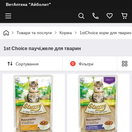
ВетАптека "Айболит"
Товари та послуги
Корма
1stChoice корм для тварин
1st Choice паучі,желе для тварин
Сортування
0
Фільтри