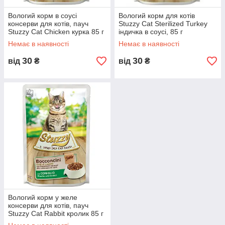
Вологий корм в соусі
Вологий корм для котів
консерви для котів, пауч
Stuzzy Cat Sterilized Turkey
Stuzzy Cat Chicken курка 85 г
індичка в соусі, 85 г
(8005852153012)
(8005852163585)
Немає в наявності
Немає в наявності
30
30
від
₴
від
₴
Вологий корм у желе
консерви для котів, пауч
Stuzzy Cat Rabbit кролик 85 г
(1043070) (8005852153708)