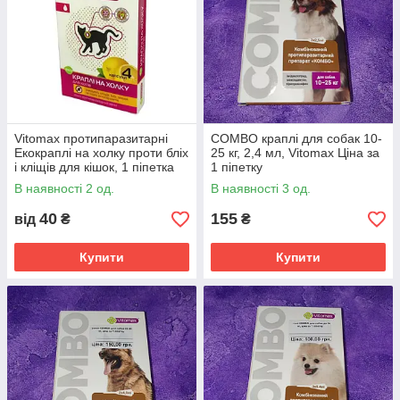
Vitomax протипаразитарні
COMBO краплі для собак 10-
Екокраплі на холку проти бліх
25 кг, 2,4 мл, Vitomax Ціна за
і кліщів для кішок, 1 піпетка
1 піпетку
В наявності 2 од.
В наявності 3 од.
40
155
від
₴
₴
Купити
Купити