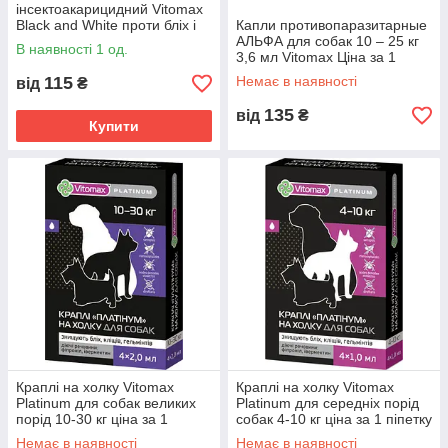
інсектоакарицидний Vitomax
Black and White проти бліх і
Капли противопаразитарные
кліщів для собак 70 см
АЛЬФА для собак 10 – 25 кг
В наявності 1 од.
(чорний)
3,6 мл Vitomax Ціна за 1
піпетку
115
Немає в наявності
від
₴
135
від
₴
Купити
Краплі на холку Vitomax
Краплі на холку Vitomax
Platinum для собак великих
Platinum для середніх порід
порід 10-30 кг ціна за 1
собак 4-10 кг ціна за 1 піпетку
піпетку
Немає в наявності
Немає в наявності