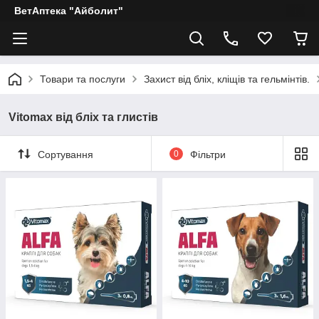
ВетАптека "Айболит"
Товари та послуги
Захист від бліх, кліщів та гельмінтів.
Vitomax від бліх та глистів
Сортування
0
Фільтри