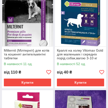
Milternit (Мілтерніт) для котів
Краплі на холку Vitomax Gold
та кошенят антигельмінтні
для маленьких і середніх
таблетки
порід собак,вагою 3-10 кг
0,5мл 1 пипетка
В наявності 11 од.
В наявності 52 од.
110
40
від
₴
від
₴
Купити
Купити