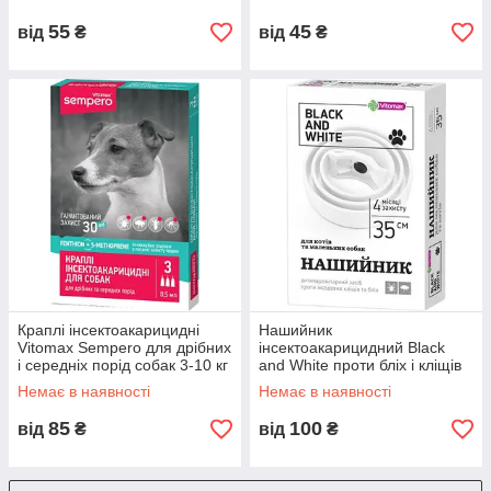
55
45
від
₴
від
₴
Краплі інсектоакарицидні
Нашийник
Vitomax Sempero для дрібних
інсектоакарицидний Black
і середніх порід собак 3-10 кг
and White проти бліх і кліщів
ціна за 1 піпетку
для котів і маленьких собак
Немає в наявності
Немає в наявності
35 см (білий)
85
100
від
₴
від
₴