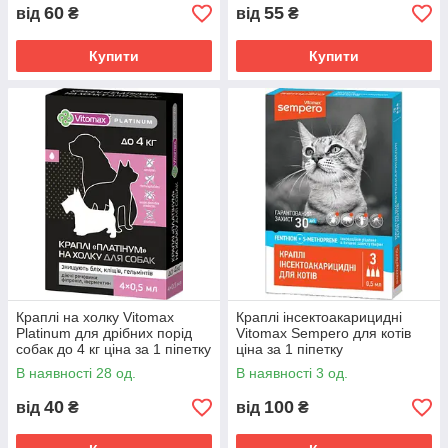
60
55
від
₴
від
₴
Купити
Купити
Краплі на холку Vitomax
Краплі інсектоакарицидні
Platinum для дрібних порід
Vitomax Sempero для котів
собак до 4 кг ціна за 1 піпетку
ціна за 1 піпетку
В наявності 28 од.
В наявності 3 од.
40
100
від
₴
від
₴