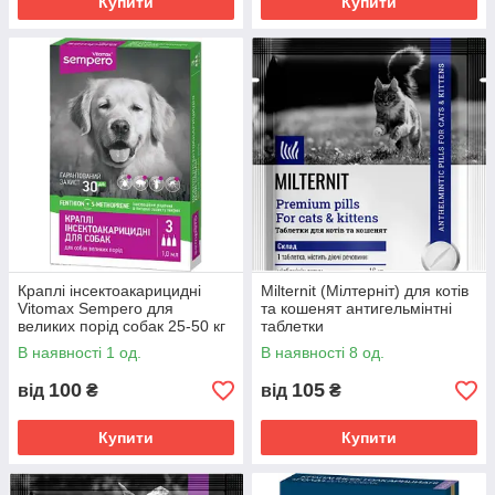
Купити
Купити
Краплі інсектоакарицидні
Milternit (Мілтерніт) для котів
Vitomax Sempero для
та кошенят антигельмінтні
великих порід собак 25-50 кг
таблетки
ціна за 1 піпетку
В наявності 1 од.
В наявності 8 од.
100
105
від
₴
від
₴
Купити
Купити