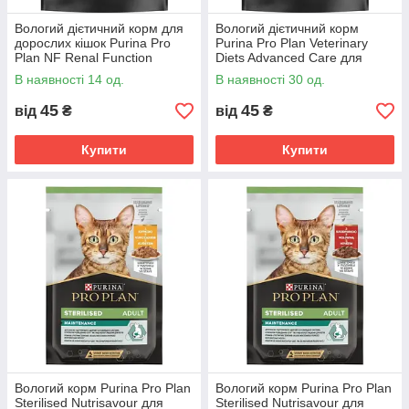
Вологий дієтичний корм для
Вологий дієтичний корм
дорослих кішок Purina Pro
Purina Pro Plan Veterinary
Plan NF Renal Function
Diets Advanced Care для
Advanced Care при патології
дорослих кішок при патології
В наявності 14 од.
В наявності 30 од.
нирок з лососем 85 г
нирок з куркою 85 гр
45
45
від
₴
від
₴
Купити
Купити
Вологий корм Purina Pro Plan
Вологий корм Purina Pro Plan
Sterilised Nutrisavour для
Sterilised Nutrisavour для