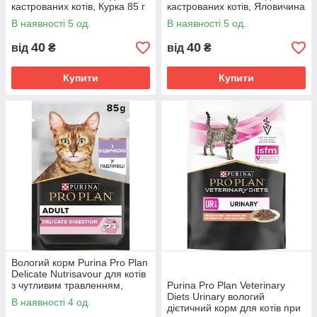
кастрованих котів, Курка 85 г
кастрованих котів, Яловичина
(7613036092852)
85 г (7613036092883)
В наявності 5 од.
В наявності 5 од.
40
40
від
₴
від
₴
Купити
Купити
Вологий корм Purina Pro Plan
Delicate Nutrisavour для котів
з чутливим травленням,
Purina Pro Plan Veterinary
Індичка 85 г (7613287107848)
Diets Urinary вологий
В наявності 4 од.
дієтичний корм для котів при