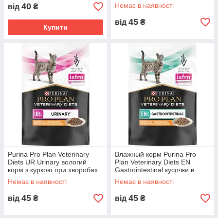
захворюваннях сечовидільної
40
Немає в наявності
від
₴
системи з лососем 85г
45
від
₴
Купити
Purina Pro Plan Veterinary
Влажный корм Purina Pro
Diets UR Urinary вологий
Plan Veterinary Diets EN
корм з куркою при хворобах
Gastrointestinal кусочки в
сечокам'яної системи пауч
подливке с курицей 85г
Немає в наявності
Немає в наявності
85 г
45
45
від
₴
від
₴