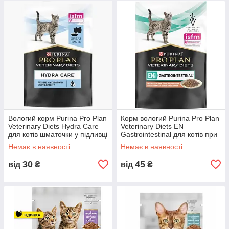
Вологий корм Purina Pro Plan
Корм вологий Purina Pro Plan
Veterinary Diets Hydra Care
Veterinary Diets EN
для котів шматочки у підливці
Gastrointestinal для котів при
85 г (7613038511276)
розладах травлення з
Немає в наявності
Немає в наявності
лососем 85 г
30
45
від
₴
від
₴