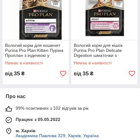
Вологий корм для кошенят
Вологий корм для кішок
Purina Pro Plan Kitten Пуріна
Purina Pro Plan Delicate
Проплан з індичкою у
Digestion шматочки з
підливці пауч 85 г 1 шт
океанічною рибою в соусі 85
Немає в наявності
Немає в наявності
(7613036093453)
г
35
35
від
₴
від
₴
Про нас
99% позитивних з 102 відгуків за рік
Працює з 05.05.2022
м. Харків
Академика Павлова 329, Харків, Україна